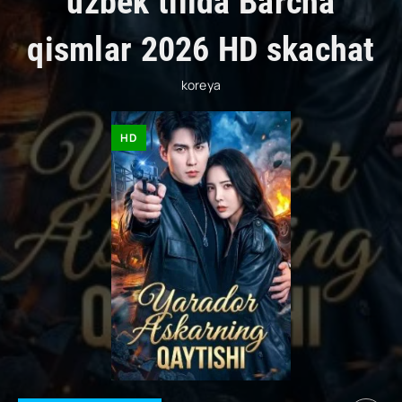
uzbek tilida Barcha
qismlar 2026 HD skachat
koreya
HD