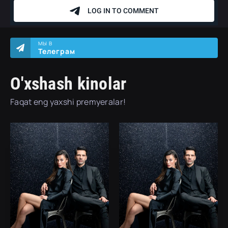
МЫ В
Телеграм
O'xshash kinolar
Faqat eng yaxshi premyeralar!