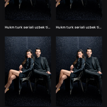
Hukm turk seriali uzbek tilida /Хукм турк сериали ўзбек тилида/ 203. 204. 205. 206. 207. 208. 209. 210. 211. 212. 213. 214. 215 barcha qismlari.
Hukm turk seriali uzbek tilida /Хукм турк сериали ўзбек тилида/ 203. 204. 205. 206. 207. 208. 209. 210. 211. 212. 213. 214. 215 barcha qismlari.