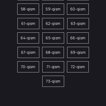
58-qism
59-qism
60-qism
61-qism
62-qism
63-qism
64-qism
65-qism
66-qism
67-qism
68-qism
69-qism
70-qism
71-qism
72-qism
73-qism