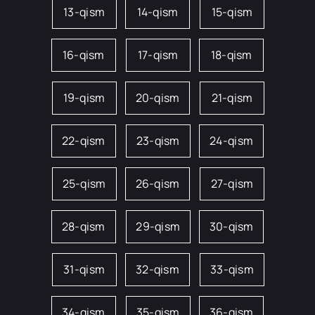
13-qism
14-qism
15-qism
16-qism
17-qism
18-qism
19-qism
20-qism
21-qism
22-qism
23-qism
24-qism
25-qism
26-qism
27-qism
28-qism
29-qism
30-qism
31-qism
32-qism
33-qism
34-qism
35-qism
36-qism