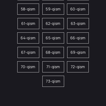
58-qism
59-qism
60-qism
61-qism
62-qism
63-qism
64-qism
65-qism
66-qism
67-qism
68-qism
69-qism
70-qism
71-qism
72-qism
73-qism