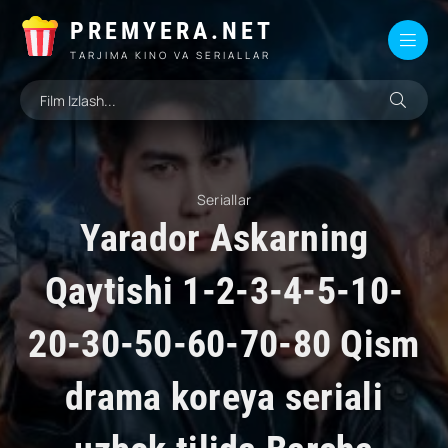
PREMYERA.NET
TARJIMA KINO VA SERIALLAR
Seriallar
Yarador Askarning
Qaytishi 1-2-3-4-5-10-
20-30-50-60-70-80 Qism
drama koreya seriali