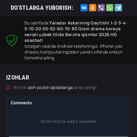
DO'STLARGA YUBORISH:
Bu sahifada
Yarador Askarning Qaytishi 1-2-3-4-
5-10-20-30-50-60-70-80 Qism drama koreya
seriali uzbek tilida Barcha qismlar 2026 HD
skachat
!
Istalgan vaqtda Android telefoningiz, iPhone yoki
shaxsiy kompyuteringizdan yaxshi sifatda onlayn
tamosha qiling.
IZOHLAR
Iltimos
izoh yozish qoidalariga
amal qiling!