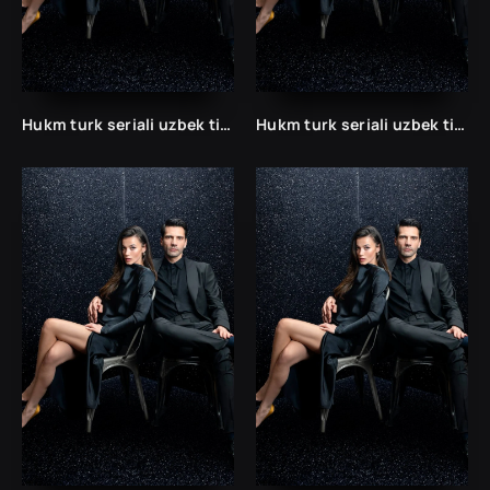
Hukm turk seriali uzbek tilida /Хукм турк сериали ўзбек тилида/ 203. 204. 205. 206. 207. 208. 209. 210. 211. 212. 213. 214. 215 barcha qismlari.
Hukm turk seriali uzbek tilida /Хукм турк сериали ўзбек тилида/ 203. 204. 205. 206. 207. 208. 209. 210. 211. 212. 213. 214. 215 barcha qismlari.