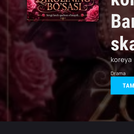
Ba
sk
koreya
Drama
TAM