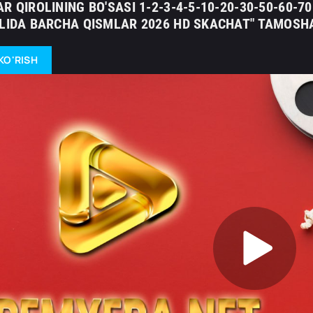
R QIROLINING BO'SASI 1-2-3-4-5-10-20-30-50-60-
ILIDA BARCHA QISMLAR 2026 HD SKACHAT" TAMOSHA
KO'RISH