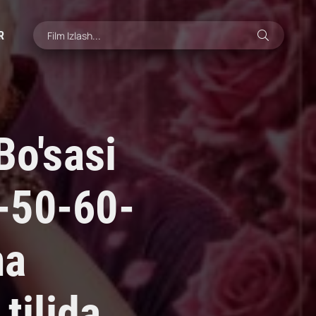
R
Bo'sasi
-50-60-
ma
tilida