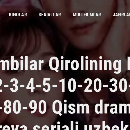
KINOLAR
SERIALLAR
MULTFILMLAR
JANRLA
bilar Qirolining 
2-3-4-5-10-20-30
-80-90 Qism dra
eya seriali uzbek 