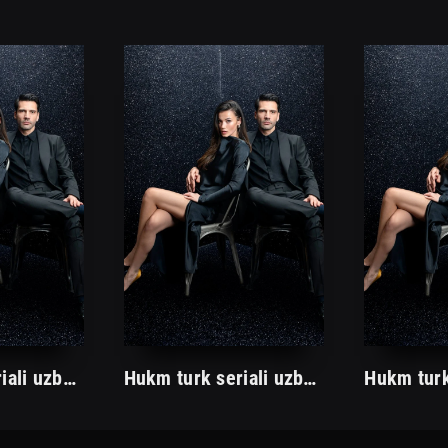
Hukm turk seriali uzbek tilida /Хукм турк сериали ўзбек тилида/ 203. 204. 205. 206. 207. 208. 209. 210. 211. 212. 213. 214. 215 barcha qismlari.
Hukm turk seriali uzbek tilida /Хукм турк сериали ўзбек тилида/ 203. 204. 205. 206. 207. 208. 209. 210. 211. 212. 213. 214. 215 barcha qismlari.