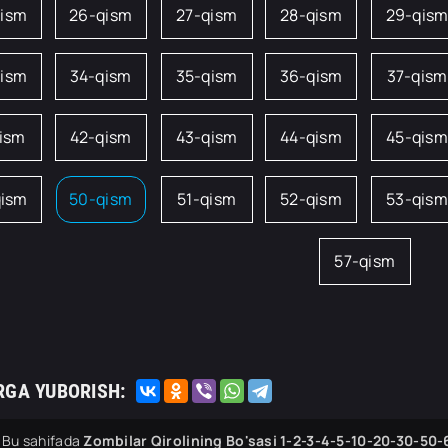
qism
26-qism
27-qism
28-qism
29-qis
qism
34-qism
35-qism
36-qism
37-qism
qism
42-qism
43-qism
44-qism
45-qism
qism
50-qism
51-qism
52-qism
53-qism
57-qism
RGA YUBORISH:
Bu sahifada
Zombilar Qirolining Bo'sasi 1-2-3-4-5-10-20-30-50