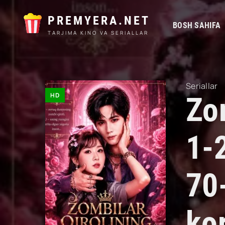
PREMYERA.NET
BOSH SAHIFA
TARJIMA KINO VA SERIALLAR
Seriallar
HD
Zom
1-
70
kor