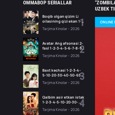
OMMABOP SERIALLAR
"ZOMBILA
UZBEK T
Boqib olgan qizim Li
oilasining qizi ekan 1-
ONLINE 
2-3-4-5-10-20-30-50-
Tarjima Kinolar - 2026
70-80 Qism drama
koreya seriali uzbek
tilida Barcha qismlar
Avatar Ang afsonasi 2-
2026 HD skachat
fasl 1-2-3-4-5-6-7-8-9-
10-11 Qism serial
Tarjima Kinolar - 2026
Barcha qismlari Uzbek
tilida 2026 HD
Baxt kechasi 1-2-3-4-
5-10-20-30-40-50-65
Qism drama koreya
Tarjima Kinolar - 2026
seriali uzbek tilida
Barcha qismlar 2026
HD skachat
Qalbim asir etkan istak
1-2-3-4-5-10-20-30-
50-60-70-80-90 Qism
Tarjima Kinolar - 2026
drama koreya seriali