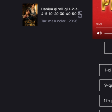
uzbek tilida Barcha
qismlar 2026 HD
Dasiya qirolligi 1-2-3-
skachat
4-5-10-20-30-40-50-70
Qism drama koreya
Tarjima Kinolar - 2026
seriali uzbek tilida
0:00
Barcha qismlar 2026
HD skachat
1-q
9-q
17-