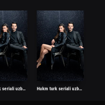
Hukm turk seriali uzbek tilida /Хукм турк сериали ўзбек тилида/ 203. 204. 205. 206. 207. 208. 209. 210. 211. 212. 213. 214. 215 barcha qismlari.
Hukm turk seriali uzbek tilida /Хукм турк сериали ўзбек тилида/ 203. 204. 205. 206. 207. 208. 209. 210. 211. 212. 213. 214. 215 barcha qismlari.