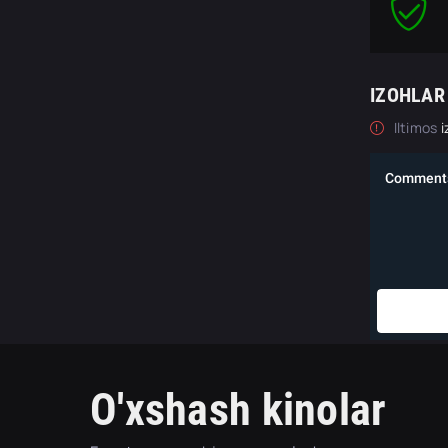
IZOHLAR
Iltimos
i
O'xshash kinolar