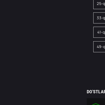
25-
33-
41-
49-
DO'STLA