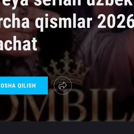
rcha qismlar 202
achat
OSHA QILISH