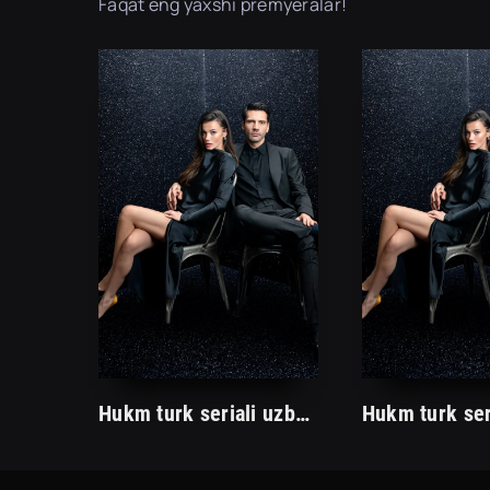
Faqat eng yaxshi premyeralar!
Hukm turk seriali uzbek tilida /Хукм турк сериали ўзбек тилида/ 203. 204. 205. 206. 207. 208. 209. 210. 211. 212. 213. 214. 215 barcha qismlari.