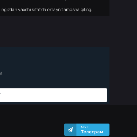
ingizdan yaxshi sifatda onlayn tamosha qiling.
МЫ В
Телеграм