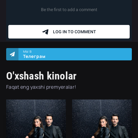
МЫ В
Телеграм
O'xshash kinolar
Faqat eng yaxshi premyeralar!