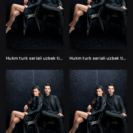
Hukm turk seriali uzbek tilida /Хукм турк сериали ўзбек тилида/ 203. 204. 205. 206. 207. 208. 209. 210. 211. 212. 213. 214. 215 barcha qismlari.
Hukm turk seriali uzbek tilida /Хукм турк сериали ўзбек тилида/ 203. 204. 205. 206. 207. 208. 209. 210. 211. 212. 213. 214. 215 barcha qismlari.