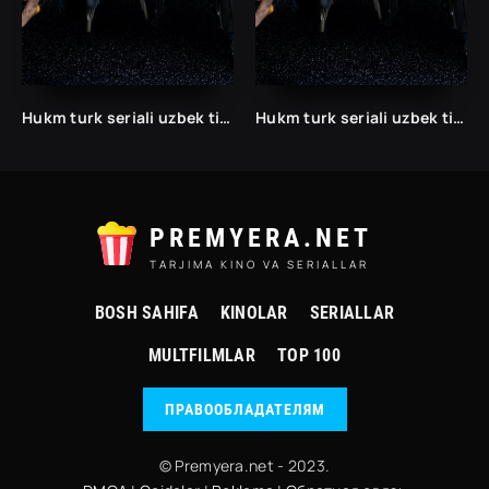
Hukm turk seriali uzbek tilida /Хукм турк сериали ўзбек тилида/ 203. 204. 205. 206. 207. 208. 209. 210. 211. 212. 213. 214. 215 barcha qismlari.
Hukm turk seriali uzbek tilida /Хукм турк сериали ўзбек тилида/ 203. 204. 205. 206. 207. 208. 209. 210. 211. 212. 213. 214. 215 barcha qismlari.
PREMYERA.NET
TARJIMA KINO VA SERIALLAR
BOSH SAHIFA
KINOLAR
SERIALLAR
MULTFILMLAR
TOP 100
ПРАВООБЛАДАТЕЛЯМ
© Premyera.net - 2023.