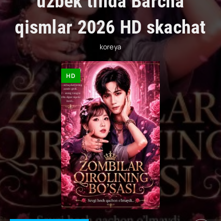
uzbek tilida Barcha
qismlar 2026 HD skachat
koreya
HD