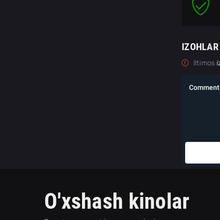
IZOHLAR
Iltimos
i
O'xshash kinolar