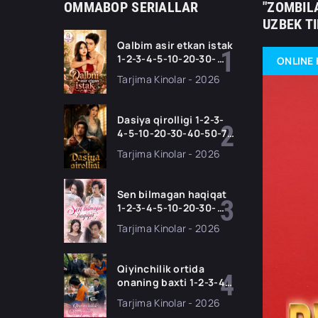
OMMABOP SERIALLAR
"ZOMBILA
UZBEK T
Qalbim asir etkan istak
1-2-3-4-5-10-20-30-
ONLINE 
50-60-70-80-90 Qism
Tarjima Kinolar - 2026
drama koreya seriali
uzbek tilida Barcha
qismlar 2026 HD
Dasiya qirolligi 1-2-3-
skachat
4-5-10-20-30-40-50-70
Qism drama koreya
Tarjima Kinolar - 2026
seriali uzbek tilida
Barcha qismlar 2026
HD skachat
Sen bilmagan haqiqat
1-2-3-4-5-10-20-30-
50-60-70-80-90 Qism
Tarjima Kinolar - 2026
drama koreya seriali
uzbek tilida Barcha
qismlar 2026 HD
Qiyinchilik ortida
skachat
onaning baxti 1-2-3-4-
5-10-20-30-40-50-65
Tarjima Kinolar - 2026
Qism drama koreya