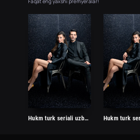
Faqat eng yaxshi premyeralar!
Hukm turk seriali uzbek tilida /Хукм турк сериали ўзбек тилида/ 203. 204. 205. 206. 207. 208. 209. 210. 211. 212. 213. 214. 215 barcha qismlari.