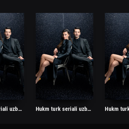
Hukm turk seriali uzbek tilida /Хукм турк сериали ўзбек тилида/ 203. 204. 205. 206. 207. 208. 209. 210. 211. 212. 213. 214. 215 barcha qismlari.
Hukm turk seriali uzbek tilida /Хукм турк сериали ўзбек тилида/ 203. 204. 205. 206. 207. 208. 209. 210. 211. 212. 213. 214. 215 barcha qismlari.