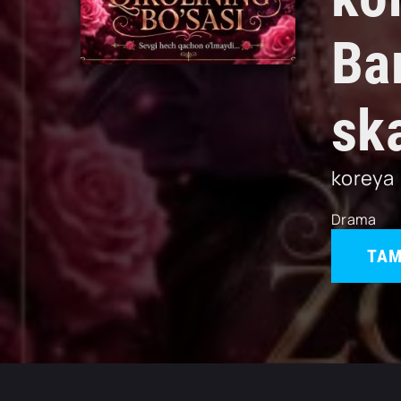
Ba
sk
koreya
Drama
TAM