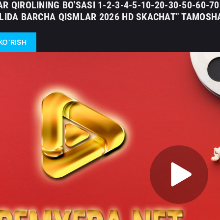
R QIROLINING BO'SASI 1-2-3-4-5-10-20-30-50-60-
ILIDA BARCHA QISMLAR 2026 HD SKACHAT" TAMOSHA
KO'RISH