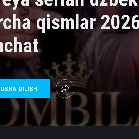
rcha qismlar 202
achat
OSHA QILISH