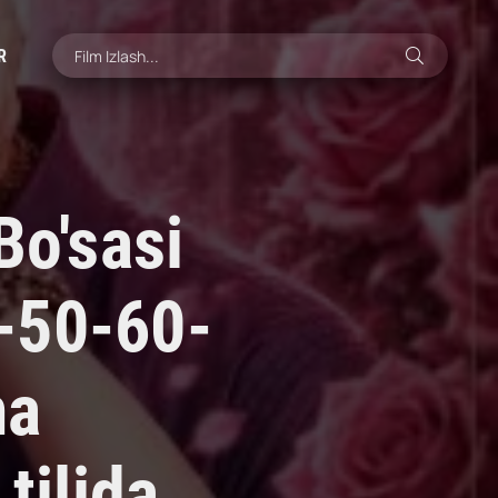
R
Bo'sasi
-50-60-
ma
tilida