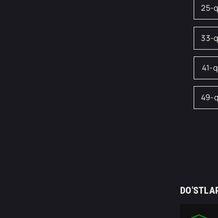
25-
33-
41-
49-
DO'STLA