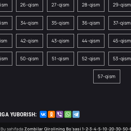
qism
26-qism
27-qism
28-qism
29-qis
qism
34-qism
35-qism
36-qism
37-qism
qism
42-qism
43-qism
44-qism
45-qism
qism
50-qism
51-qism
52-qism
53-qism
57-qism
RGA YUBORISH:
Bu sahifada
Zombilar Qirolining Bo'sasi 1-2-3-4-5-10-20-30-50