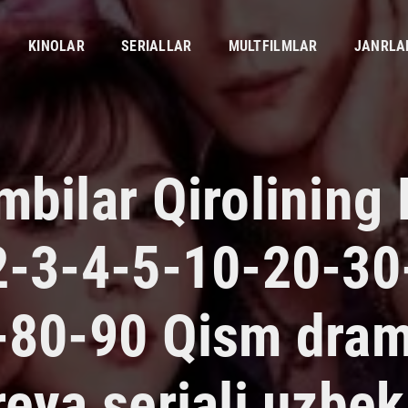
KINOLAR
SERIALLAR
MULTFILMLAR
JANRLA
bilar Qirolining 
2-3-4-5-10-20-30
-80-90 Qism dra
eya seriali uzbek 