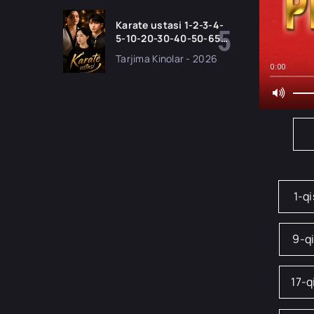
seriali uzbek tilida
Barcha qismlar 2026
Karate ustasi 1-2-3-4-
HD skachat
5-10-20-30-40-50-65
Qism drama koreya
Tarjima Kinolar - 2026
seriali uzbek tilida
0:00
Barcha qismlar 2026
HD skachat
1-q
9-q
17-