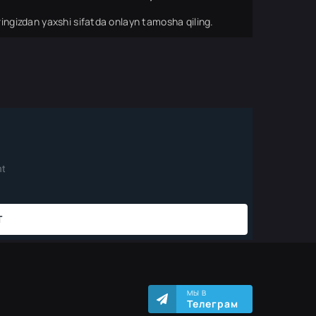
ingizdan yaxshi sifatda onlayn tamosha qiling.
МЫ В
Телеграм