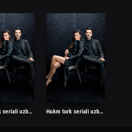
Hukm turk seriali uzbek tilida /Хукм турк сериали ўзбек тилида/ 203. 204. 205. 206. 207. 208. 209. 210. 211. 212. 213. 214. 215 barcha qismlari.
Hukm turk seriali uzbek tilida /Хукм турк сериали ўзбек тилида/ 203. 204. 205. 206. 207. 208. 209. 210. 211. 212. 213. 214. 215 barcha qismlari.