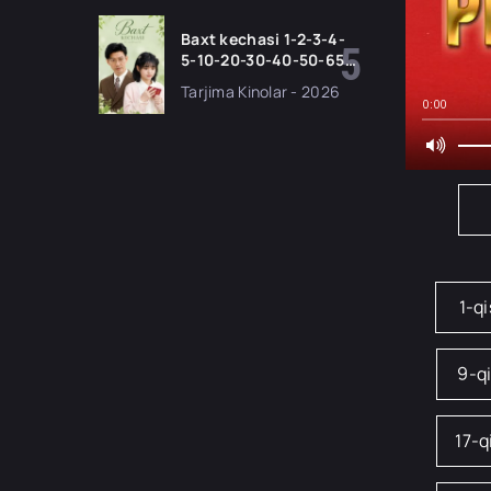
tilida 2026 HD
Baxt kechasi 1-2-3-4-
5-10-20-30-40-50-65
Qism drama koreya
Tarjima Kinolar - 2026
seriali uzbek tilida
0:00
Barcha qismlar 2026
HD skachat
1-q
9-q
17-