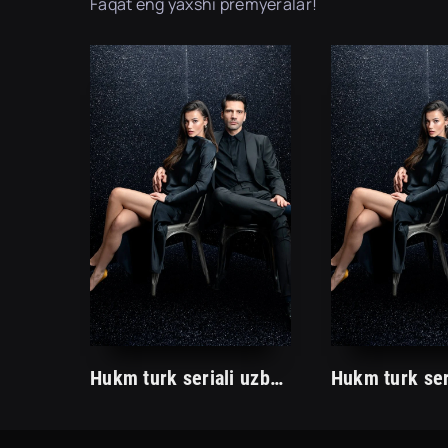
Faqat eng yaxshi premyeralar!
Hukm turk seriali uzbek tilida /Хукм турк сериали ўзбек тилида/ 203. 204. 205. 206. 207. 208. 209. 210. 211. 212. 213. 214. 215 barcha qismlari.