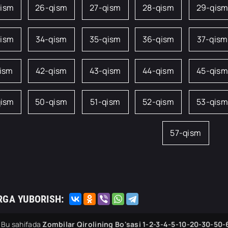
qism
26-qism
27-qism
28-qism
29-qis
qism
34-qism
35-qism
36-qism
37-qism
qism
42-qism
43-qism
44-qism
45-qism
qism
50-qism
51-qism
52-qism
53-qism
57-qism
RGA YUBORISH:
Bu sahifada
Zombilar Qirolining Bo'sasi 1-2-3-4-5-10-20-30-50