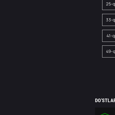
25-
33-
41-
49-
DO'STLA