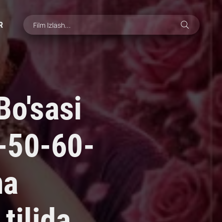
R
Bo'sasi
-50-60-
ma
tilida