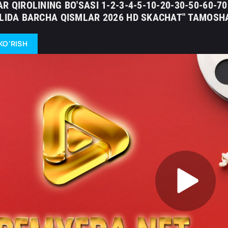
R QIROLINING BO'SASI 1-2-3-4-5-10-20-30-50-60-
ILIDA BARCHA QISMLAR 2026 HD SKACHAT" TAMOSHA
KO'RISH