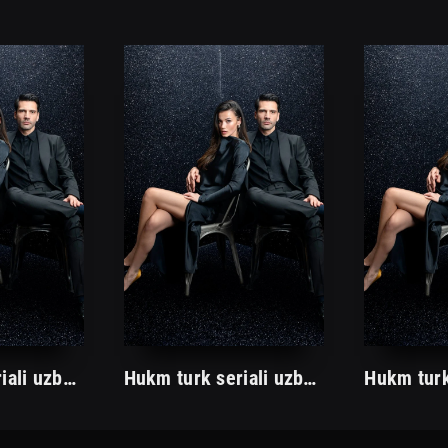
Hukm turk seriali uzbek tilida /Хукм турк сериали ўзбек тилида/ 203. 204. 205. 206. 207. 208. 209. 210. 211. 212. 213. 214. 215 barcha qismlari.
Hukm turk seriali uzbek tilida /Хукм турк сериали ўзбек тилида/ 203. 204. 205. 206. 207. 208. 209. 210. 211. 212. 213. 214. 215 barcha qismlari.