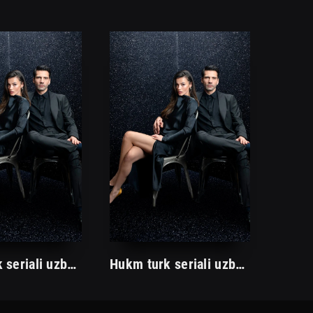
Hukm turk seriali uzbek tilida /Хукм турк сериали ўзбек тилида/ 203. 204. 205. 206. 207. 208. 209. 210. 211. 212. 213. 214. 215 barcha qismlari.
Hukm turk seriali uzbek tilida /Хукм турк сериали ўзбек тилида/ 203. 204. 205. 206. 207. 208. 209. 210. 211. 212. 213. 214. 215 barcha qismlari.