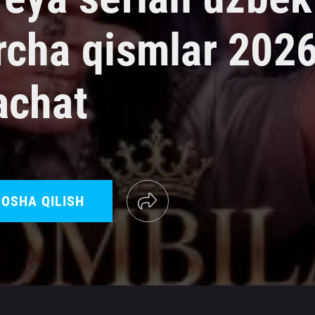
rcha qismlar 202
achat
OSHA QILISH