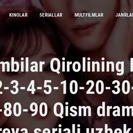
KINOLAR
SERIALLAR
MULTFILMLAR
JANRLA
bilar Qirolining 
2-3-4-5-10-20-30
-80-90 Qism dra
eya seriali uzbek 