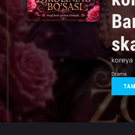
Ba
sk
koreya
Drama
TAM