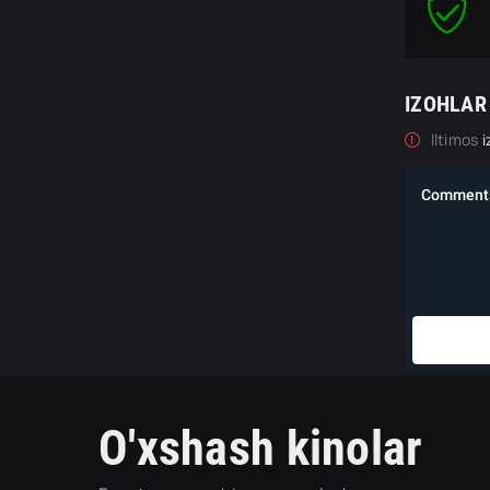
IZOHLAR
Iltimos
i
O'xshash kinolar