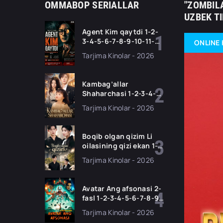
OMMABOP SERIALLAR
"ZOMBILA
UZBEK T
Agent Kim qaytdi 1-2-
3-4-5-6-7-8-9-10-11-
ONLINE 
12-13-14-15 Qism Korea
Tarjima Kinolar - 2026
seriali Uzbek tilida
Barcha qismlar 2026
HD skachat
Kambag’allar
Shaharchasi 1-2-3-4-5-
10-20-30-50-60-75
Tarjima Kinolar - 2026
Qism drama koreya
seriali uzbek tilida
Barcha qismlar 2026
Boqib olgan qizim Li
HD skachat
oilasining qizi ekan 1-
2-3-4-5-10-20-30-50-
Tarjima Kinolar - 2026
70-80 Qism drama
koreya seriali uzbek
tilida Barcha qismlar
Avatar Ang afsonasi 2-
2026 HD skachat
fasl 1-2-3-4-5-6-7-8-9-
10-11 Qism serial
Tarjima Kinolar - 2026
Barcha qismlari Uzbek