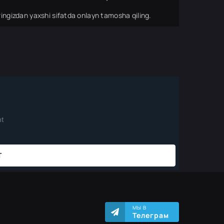
ingizdan yaxshi sifatda onlayn tamosha qiling.
МЫ В
Телеграм