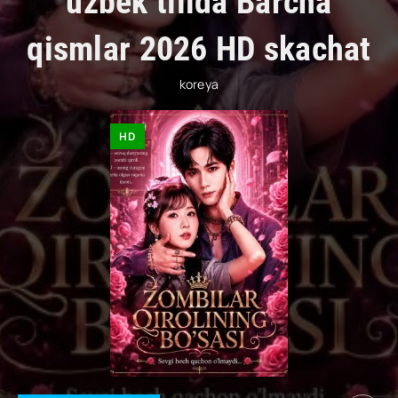
uzbek tilida Barcha
qismlar 2026 HD skachat
koreya
HD