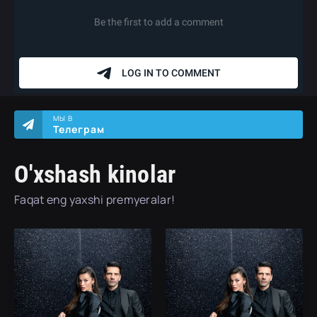
МЫ В
Телеграм
O'xshash kinolar
Faqat eng yaxshi premyeralar!