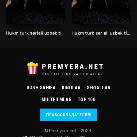
Hukm turk seriali uzbek tilida /Хукм турк сериали ўзбек тилида/ 203. 204. 205. 206. 207. 208. 209. 210. 211. 212. 213. 214. 215 barcha qismlari.
Hukm turk seriali uzbek tilida /Хукм турк сериали ўзбек тилида/ 203. 204. 205. 206. 207. 208. 209. 210. 211. 212. 213. 214. 215 barcha qismlari.
PREMYERA.NET
TARJIMA KINO VA SERIALLAR
BOSH SAHIFA
KINOLAR
SERIALLAR
MULTFILMLAR
TOP 100
ПРАВООБЛАДАТЕЛЯМ
© Premyera.net - 2023.