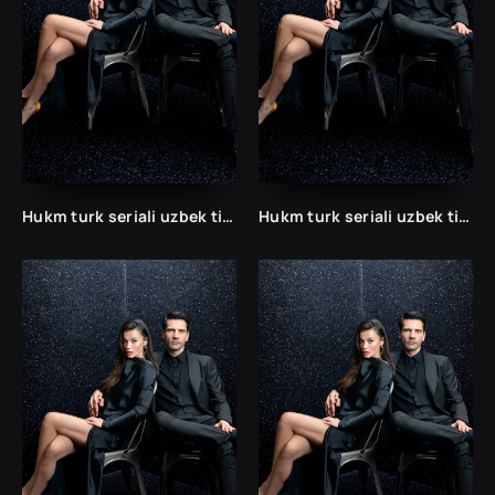
Hukm turk seriali uzbek tilida /Хукм турк сериали ўзбек тилида/ 203. 204. 205. 206. 207. 208. 209. 210. 211. 212. 213. 214. 215 barcha qismlari.
Hukm turk seriali uzbek tilida /Хукм турк сериали ўзбек тилида/ 203. 204. 205. 206. 207. 208. 209. 210. 211. 212. 213. 214. 215 barcha qismlari.