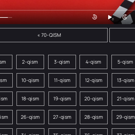
« 70-QISM
ism
2-qism
3-qism
4-qism
5-qism
ism
10-qism
11-qism
12-qism
13-qism
qism
18-qism
19-qism
20-qism
21-qism
qism
26-qism
27-qism
28-qism
29-qis