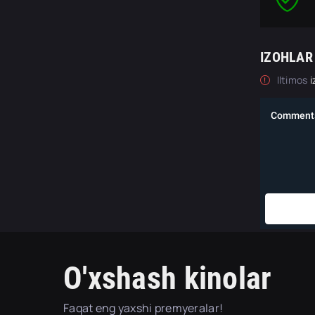
IZOHLAR
Iltimos
i
O'xshash kinolar
Faqat eng yaxshi premyeralar!