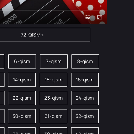
0:00
72-QISM »
6-qism
7-qism
8-qism
14-qism
15-qism
16-qism
22-qism
23-qism
24-qism
m
30-qism
31-qism
32-qism