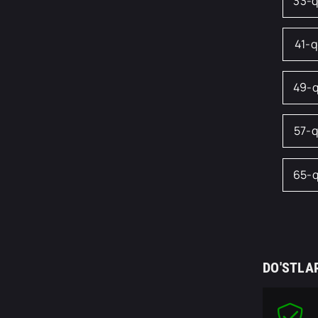
33-
41-
49-
57-
65-
DO'STLA