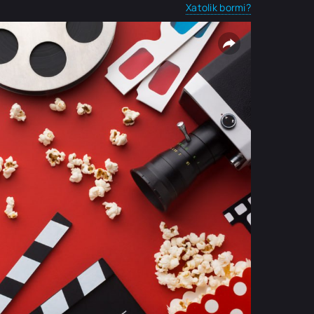
Xatolik bormi?