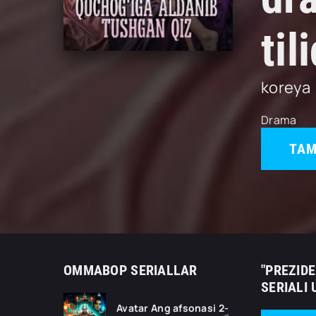
til
koreya
Drama
TAM
OMMABOP SERIALLAR
"PREZID
SERIALI
Avatar Ang afsonasi 2-