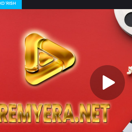
KO'RISH