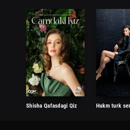
Shisha Qafasdagi Qiz