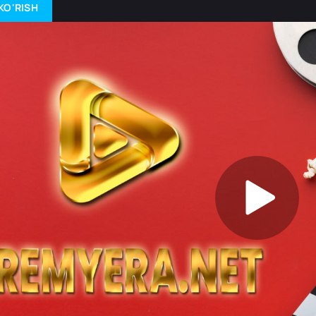
KO'RISH