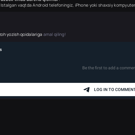
Istalgan vaqtda Android telefoningiz, iPhone yoki shaxsiy kompyuter
zoh yozish qoidalariga
amal qiling!