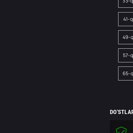
33-
41-
49-
57-
65-
DO'STLA