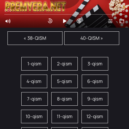
0:00
0:00
« 38-QISM
40-QISM »
1-qism
2-qism
3-qism
4-qism
5-qism
6-qism
7-qism
8-qism
9-qism
10-qism
11-qism
12-qism