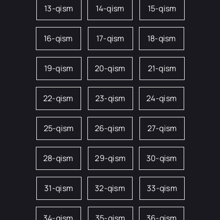
13-qism
14-qism
15-qism
16-qism
17-qism
18-qism
19-qism
20-qism
21-qism
22-qism
23-qism
24-qism
25-qism
26-qism
27-qism
28-qism
29-qism
30-qism
31-qism
32-qism
33-qism
34-qism
35-qism
36-qism