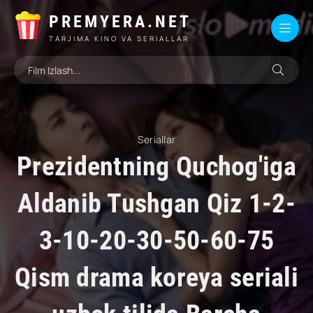
PREMYERA.NET
TARJIMA KINO VA SERIALLAR
Seriallar
Prezidentning Quchog'iga
Aldanib Tushgan Qiz 1-2-
3-10-20-30-50-60-75
Qism drama koreya seriali