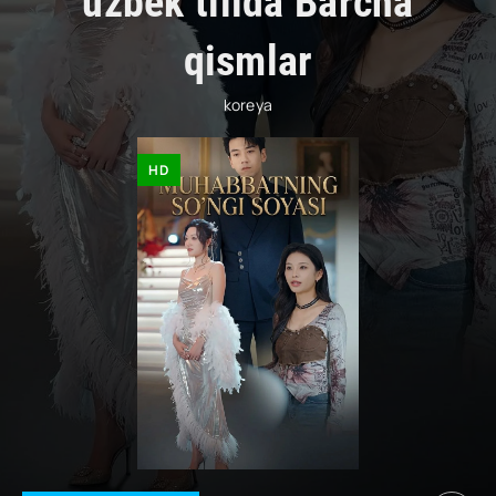
uzbek tilida Barcha
qismlar
koreya
HD