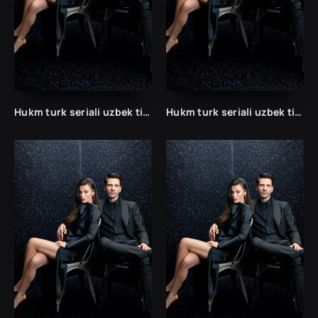
Hukm turk seriali uzbek tilida /Хукм турк сериали ўзбек тилида/ 203. 204. 205. 206. 207. 208. 209. 210. 211. 212. 213. 214. 215 barcha qismlari.
Hukm turk seriali uzbek tilida /Хукм турк сериали ўзбек тилида/ 203. 204. 205. 206. 207. 208. 209. 210. 211. 212. 213. 214. 215 barcha qismlari.