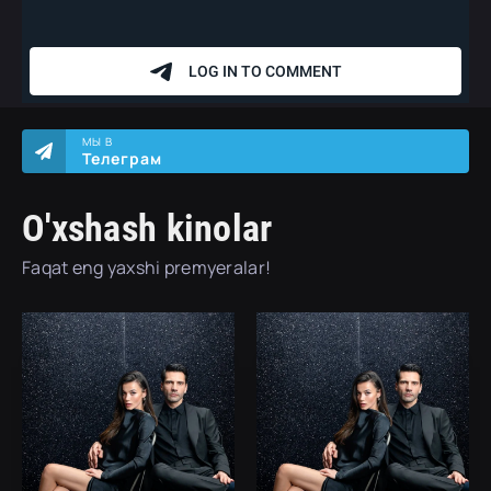
МЫ В
Телеграм
O'xshash kinolar
Faqat eng yaxshi premyeralar!