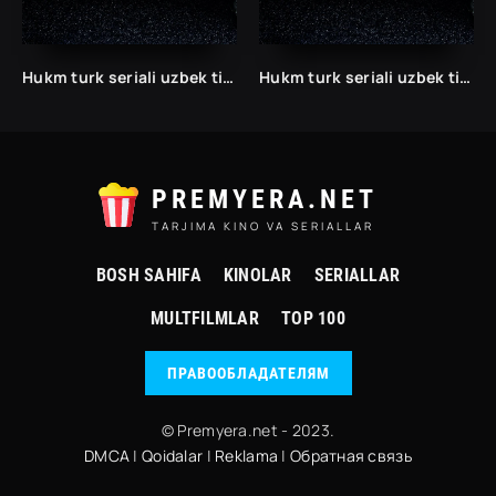
Hukm turk seriali uzbek tilida /Хукм турк сериали ўзбек тилида/ 203. 204. 205. 206. 207. 208. 209. 210. 211. 212. 213. 214. 215 barcha qismlari.
Hukm turk seriali uzbek tilida /Хукм турк сериали ўзбек тилида/ 203. 204. 205. 206. 207. 208. 209. 210. 211. 212. 213. 214. 215 barcha qismlari.
PREMYERA.NET
TARJIMA KINO VA SERIALLAR
BOSH SAHIFA
KINOLAR
SERIALLAR
MULTFILMLAR
TOP 100
ПРАВООБЛАДАТЕЛЯМ
© Premyera.net - 2023.
DMCA
|
Qoidalar
|
Reklama
|
Обратная связь