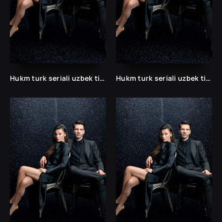
Hukm turk seriali uzbek tilida /Хукм турк сериали ўзбек тилида/ 203. 204. 205. 206. 207. 208. 209. 210. 211. 212. 213. 214. 215 barcha qismlari.
Hukm turk seriali uzbek tilida /Хукм турк сериали ўзбек тилида/ 203. 204. 205. 206. 207. 208. 209. 210. 211. 212. 213. 214. 215 barcha qismlari.