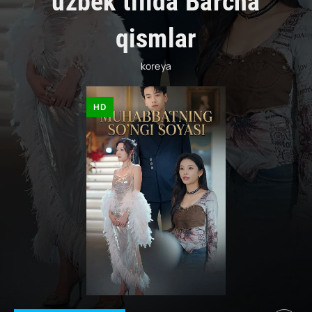
uzbek tilida Barcha
qismlar
koreya
HD