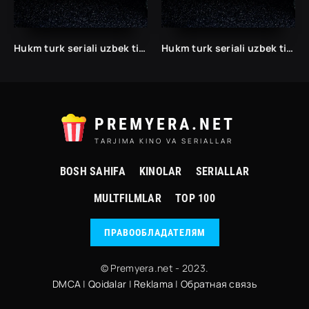
Hukm turk seriali uzbek tilida /Хукм турк сериали ўзбек тилида/ 203. 204. 205. 206. 207. 208. 209. 210. 211. 212. 213. 214. 215 barcha qismlari.
Hukm turk seriali uzbek tilida /Хукм турк сериали ўзбек тилида/ 203. 204. 205. 206. 207. 208. 209. 210. 211. 212. 213. 214. 215 barcha qismlari.
PREMYERA.NET
TARJIMA KINO VA SERIALLAR
BOSH SAHIFA
KINOLAR
SERIALLAR
MULTFILMLAR
TOP 100
ПРАВООБЛАДАТЕЛЯМ
© Premyera.net - 2023.
DMCA
|
Qoidalar
|
Reklama
|
Обратная связь