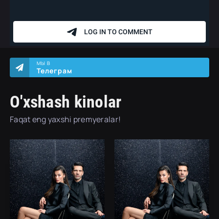
МЫ В
Телеграм
O'xshash kinolar
Faqat eng yaxshi premyeralar!