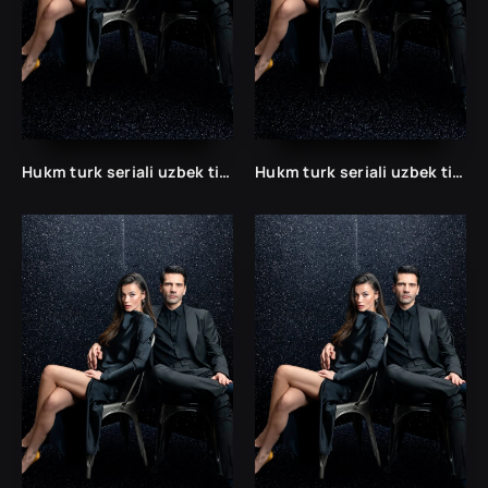
Hukm turk seriali uzbek tilida /Хукм турк сериали ўзбек тилида/ 203. 204. 205. 206. 207. 208. 209. 210. 211. 212. 213. 214. 215 barcha qismlari.
Hukm turk seriali uzbek tilida /Хукм турк сериали ўзбек тилида/ 203. 204. 205. 206. 207. 208. 209. 210. 211. 212. 213. 214. 215 barcha qismlari.