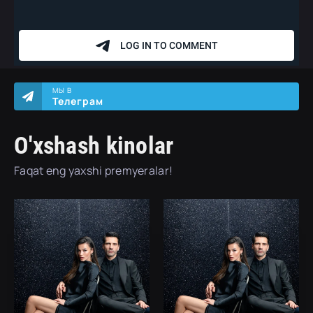
МЫ В
Телеграм
O'xshash kinolar
Faqat eng yaxshi premyeralar!