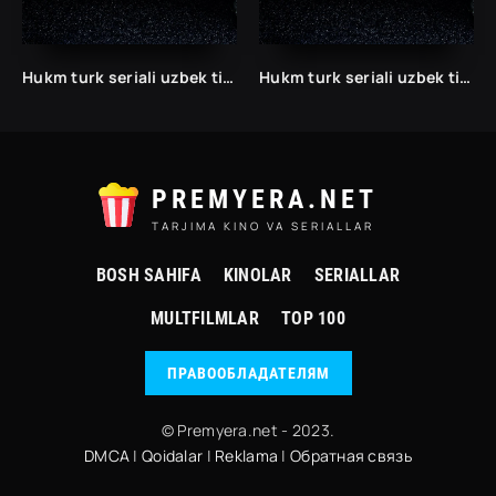
Hukm turk seriali uzbek tilida /Хукм турк сериали ўзбек тилида/ 203. 204. 205. 206. 207. 208. 209. 210. 211. 212. 213. 214. 215 barcha qismlari.
Hukm turk seriali uzbek tilida /Хукм турк сериали ўзбек тилида/ 203. 204. 205. 206. 207. 208. 209. 210. 211. 212. 213. 214. 215 barcha qismlari.
PREMYERA.NET
TARJIMA KINO VA SERIALLAR
BOSH SAHIFA
KINOLAR
SERIALLAR
MULTFILMLAR
TOP 100
ПРАВООБЛАДАТЕЛЯМ
© Premyera.net - 2023.
DMCA
|
Qoidalar
|
Reklama
|
Обратная связь