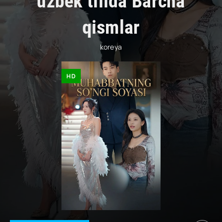
uzbek tilida Barcha
qismlar
koreya
HD