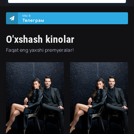
МЫ В
Телеграм
O'xshash kinolar
Faqat eng yaxshi premyeralar!