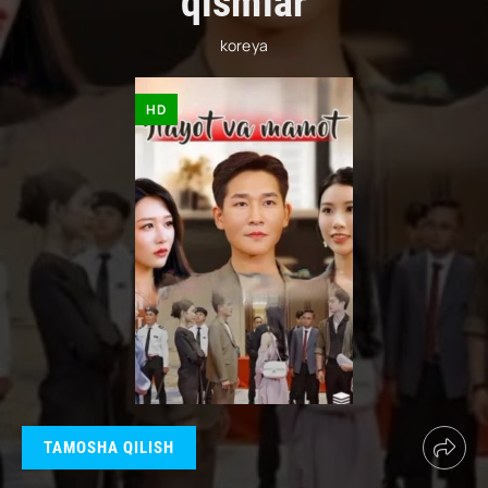
qismlar
koreya
HD
TAMOSHA QILISH