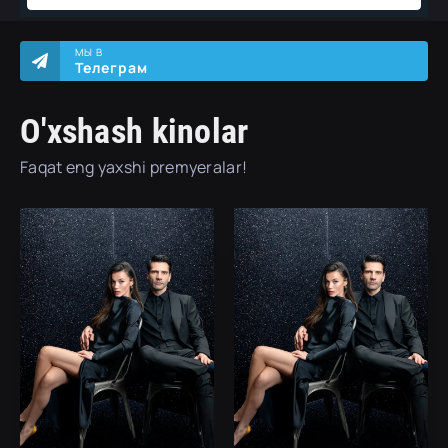
МЫ В
Телеграм
O'xshash kinolar
Faqat eng yaxshi premyeralar!