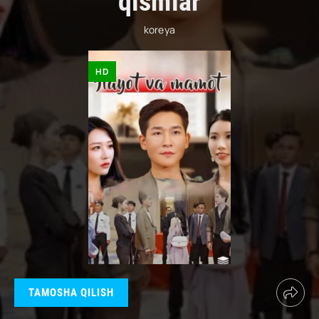
qismlar
koreya
HD
TAMOSHA QILISH