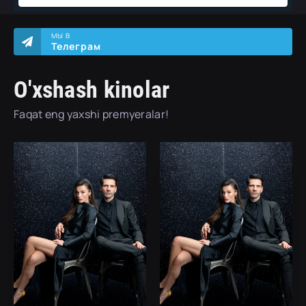
МЫ В
Телеграм
O'xshash kinolar
Faqat eng yaxshi premyeralar!