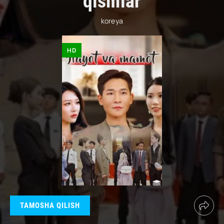
qismlar
koreya
HD
TAMOSHA QILISH