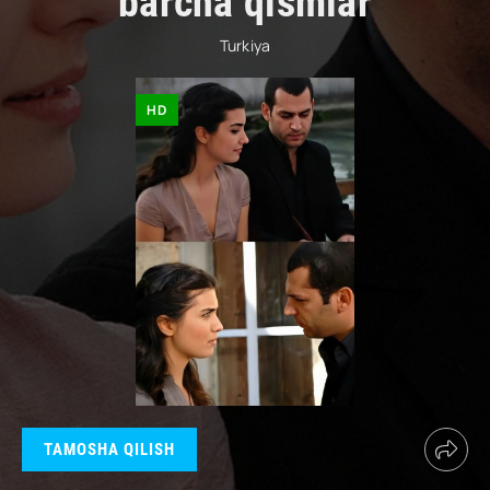
barcha qismlar
Turkiya
HD
TAMOSHA QILISH