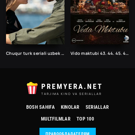
Chuqur turk seriali uzbek tilida /Чукур турк сериали ўзбек тилида/ 1. 2. 3. 10. 20. 30. 40. 50. 60. 70. 80. 90. 100. 150. 200 barcha qismlar
Vido maktubi 43. 44. 45. 46. 47. 48. 49. 50. 51. 5.2 .53. 54. 55. 56. 57. 58. 59. 60 Qism Uzbek tilida Turk seriali
PREMYERA.NET
TARJIMA KINO VA SERIALLAR
BOSH SAHIFA
KINOLAR
SERIALLAR
MULTFILMLAR
TOP 100
ПРАВООБЛАДАТЕЛЯМ