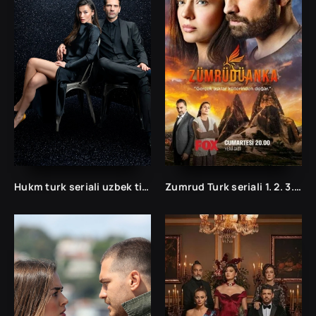
Hukm turk seriali uzbek tilida /Хукм турк сериали ўзбек тилида/ 203. 204. 205. 206. 207. 208. 209. 210. 211. 212. 213. 214. 215 barcha qismlari.
Zumrud Turk seriali 1. 2. 3. 35. 36. 37. 38. 39. 40. 41. 42. 43. 44. 45. 46. 47. 48. 49. 50 Qism Uzbek tilida Barcha qismlar