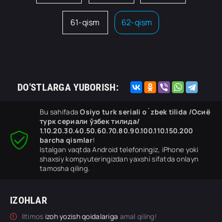
61-qism
62-qism
DO'STLARGA YUBORISH:
Bu sahifada
Osiyo turk seriali o`zbek tilida /Осиё
турк сериали ўзбек тилида/
1.10.20.30.40.50.60.70.80.90.100.110.150.200
barcha qismlar
!
Istalgan vaqtda Android telefoningiz, iPhone yoki
shaxsiy kompyuteringizdan yaxshi sifatda onlayn
tamosha qiling.
IZOHLAR
Iltimos
izoh yozish qoidalariga
amal qiling!