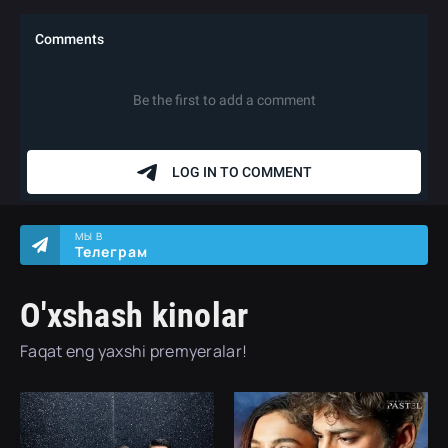
МЫ В
Телеграм
O'xshash kinolar
Faqat eng yaxshi premyeralar!