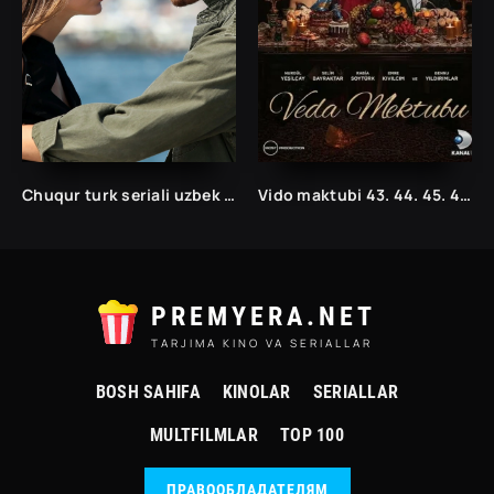
Chuqur turk seriali uzbek tilida /Чукур турк сериали ўзбек тилида/ 1. 2. 3. 10. 20. 30. 40. 50. 60. 70. 80. 90. 100. 150. 200 barcha qismlar
Vido maktubi 43. 44. 45. 46. 47. 48. 49. 50. 51. 5.2 .53. 54. 55. 56. 57. 58. 59. 60 Qism Uzbek tilida Turk seriali
PREMYERA.NET
TARJIMA KINO VA SERIALLAR
BOSH SAHIFA
KINOLAR
SERIALLAR
MULTFILMLAR
TOP 100
ПРАВООБЛАДАТЕЛЯМ