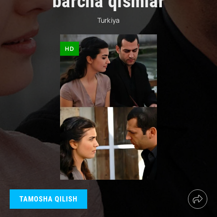
barcha qismlar
Turkiya
HD
TAMOSHA QILISH