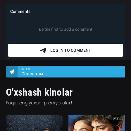
МЫ В
Телеграм
O'xshash kinolar
Faqat eng yaxshi premyeralar!