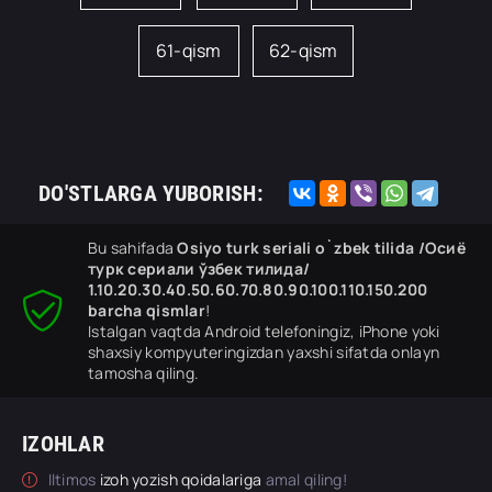
61-qism
62-qism
DO'STLARGA YUBORISH:
Bu sahifada
Osiyo turk seriali o`zbek tilida /Осиё
турк сериали ўзбек тилида/
1.10.20.30.40.50.60.70.80.90.100.110.150.200
barcha qismlar
!
Istalgan vaqtda Android telefoningiz, iPhone yoki
shaxsiy kompyuteringizdan yaxshi sifatda onlayn
tamosha qiling.
IZOHLAR
Iltimos
izoh yozish qoidalariga
amal qiling!