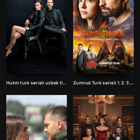
Hukm turk seriali uzbek tilida /Хукм турк сериали ўзбек тилида/ 203. 204. 205. 206. 207. 208. 209. 210. 211. 212. 213. 214. 215 barcha qismlari.
Zumrud Turk seriali 1. 2. 3. 35. 36. 37. 38. 39. 40. 41. 42. 43. 44. 45. 46. 47. 48. 49. 50 Qism Uzbek tilida Barcha qismlar