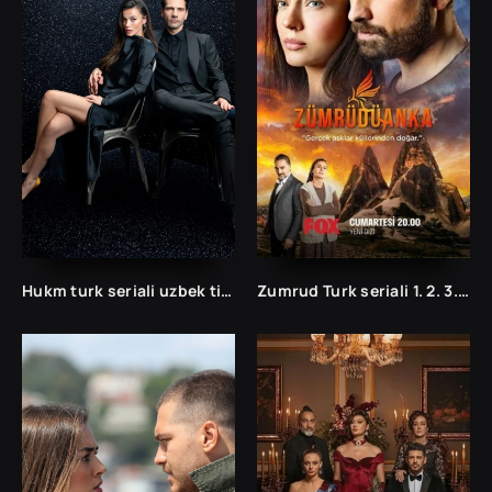
Hukm turk seriali uzbek tilida /Хукм турк сериали ўзбек тилида/ 203. 204. 205. 206. 207. 208. 209. 210. 211. 212. 213. 214. 215 barcha qismlari.
Zumrud Turk seriali 1. 2. 3. 35. 36. 37. 38. 39. 40. 41. 42. 43. 44. 45. 46. 47. 48. 49. 50 Qism Uzbek tilida Barcha qismlar