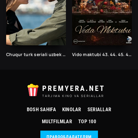
Chuqur turk seriali uzbek tilida /Чукур турк сериали ўзбек тилида/ 1. 2. 3. 10. 20. 30. 40. 50. 60. 70. 80. 90. 100. 150. 200 barcha qismlar
Vido maktubi 43. 44. 45. 46. 47. 48. 49. 50. 51. 5.2 .53. 54. 55. 56. 57. 58. 59. 60 Qism Uzbek tilida Turk seriali
PREMYERA.NET
TARJIMA KINO VA SERIALLAR
BOSH SAHIFA
KINOLAR
SERIALLAR
MULTFILMLAR
TOP 100
ПРАВООБЛАДАТЕЛЯМ