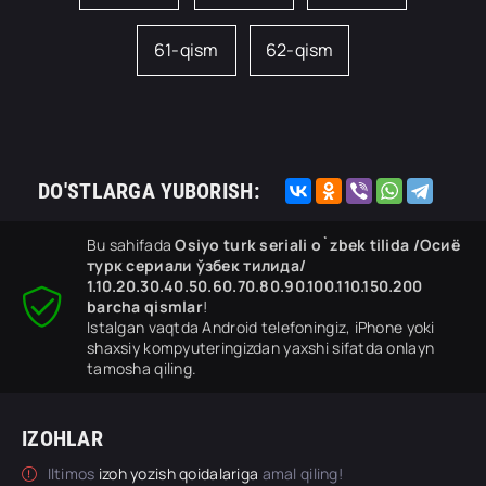
61-qism
62-qism
DO'STLARGA YUBORISH:
Bu sahifada
Osiyo turk seriali o`zbek tilida /Осиё
турк сериали ўзбек тилида/
1.10.20.30.40.50.60.70.80.90.100.110.150.200
barcha qismlar
!
Istalgan vaqtda Android telefoningiz, iPhone yoki
shaxsiy kompyuteringizdan yaxshi sifatda onlayn
tamosha qiling.
IZOHLAR
Iltimos
izoh yozish qoidalariga
amal qiling!