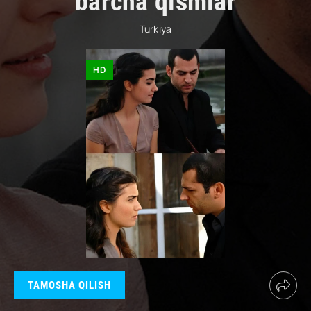
barcha qismlar
Turkiya
HD
TAMOSHA QILISH