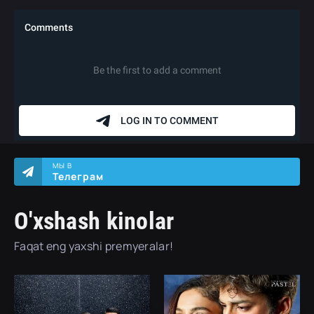
МЫ В
Телеграм
O'xshash kinolar
Faqat eng yaxshi premyeralar!