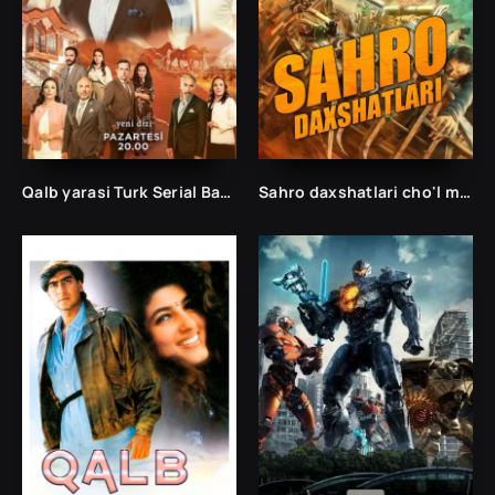
Qalb yarasi Turk Serial Barcha qismlar
Sahro daxshatlari cho'l maxluqlari (2022)