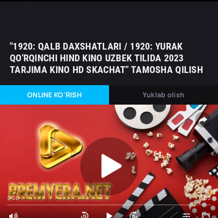
"1920: QALB DAXSHATLARI / 1920: YURAK
QO'RQINCHI HIND KINO UZBEK TILIDA 2023
TARJIMA KINO HD SKACHAT" TAMOSHA QILISH
ONLINE KO'RISH
Yuklab olish
0:00
0:00