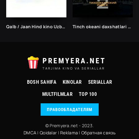
Qalb / Jaan Hind kino Uzbek tilida 1996 O'zbekcha
Tinch okeani daxshatlari 2 /Tarjima kinolar Uzbek tilida Таржима кинолар Ўзбек тилида/
PREMYERA.NET
TARJIMA KINO VA SERIALLAR
BOSH SAHIFA
KINOLAR
SERIALLAR
MULTFILMLAR
TOP 100
ПРАВООБЛАДАТЕЛЯМ
© Premyera.net - 2023.
DMCA
|
Qoidalar
|
Reklama
|
Обратная связь