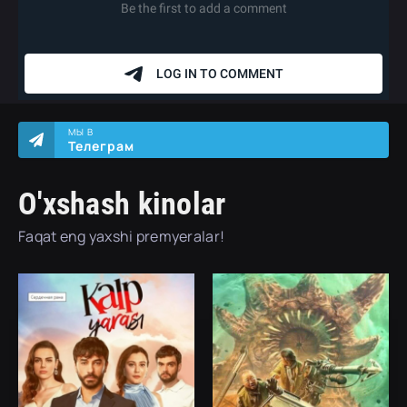
МЫ В
Телеграм
O'xshash kinolar
Faqat eng yaxshi premyeralar!