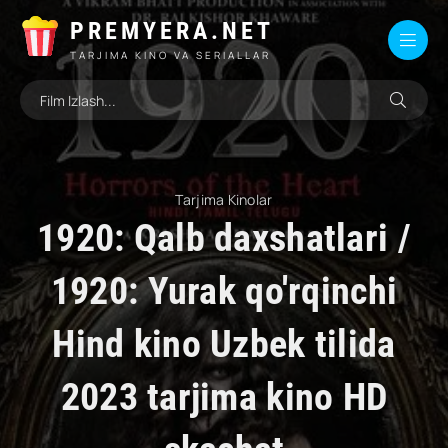
PREMYERA.NET
TARJIMA KINO VA SERIALLAR
Tarjima Kinolar
1920: Qalb daxshatlari /
1920: Yurak qo'rqinchi
Hind kino Uzbek tilida
2023 tarjima kino HD