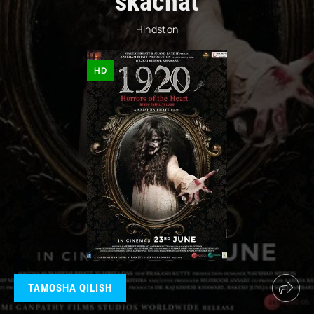
skachat
Hindston
HD
TAMOSHA QILISH