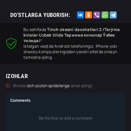
DO'STLARGA YUBORISH:
Bu sahifada
Tinch okeani daxshatlari 2 /Tarjima
kinolar Uzbek tilida Таржима кинолар Ўзбек
тилида/
!
Istalgan vaqtda Android telefoningiz, iPhone yoki
shaxsiy kompyuteringizdan yaxshi sifatda onlayn
tamosha qiling.
IZOHLAR
Iltimos
izoh yozish qoidalariga
amal qiling!