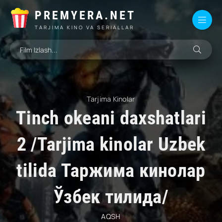
PREMYERA.NET
TARJIMA KINO VA SERIALLAR
Tarjima Kinolar
Tinch okeani daxshatlari
2 /Tarjima kinolar Uzbek
tilida Таржима кинолар
Ўзбек тилида/
AQSH