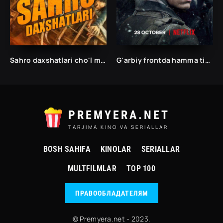
Sahro daxshatlari cho'l maxluqlari (2022)
G'arbiy frontda hamma tinch (2022)
PREMYERA.NET
TARJIMA KINO VA SERIALLAR
BOSH SAHIFA
KINOLAR
SERIALLAR
MULTFILMLAR
TOP 100
ПРАВООБЛАДАТЕЛЯМ
© Premyera.net - 2023.