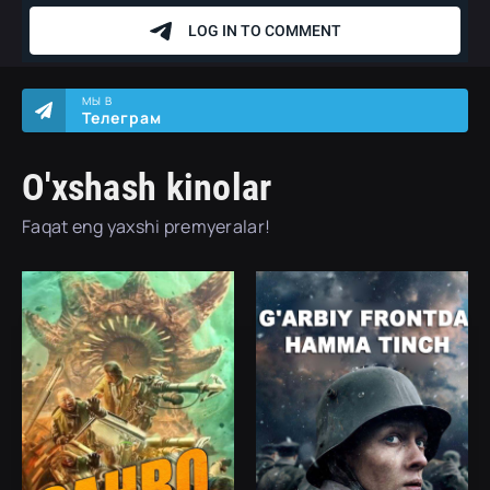
МЫ В
Телеграм
O'xshash kinolar
Faqat eng yaxshi premyeralar!