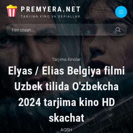
PREMYERA.NET
TARJIMA KINO VA SERIALLAR
Tarjima Kinolar
Elyas / Elias Belgiya filmi
Uzbek tilida O'zbekcha
2024 tarjima kino HD
skachat
AQSH