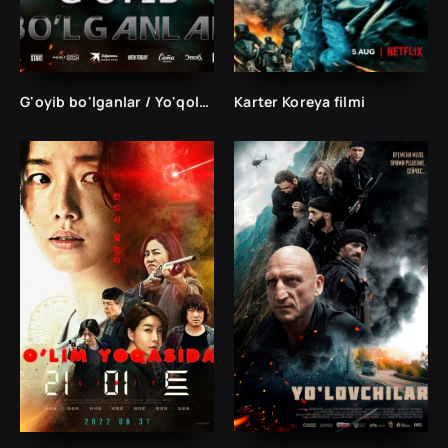
G'oyib bo'lganlar / Yo'qolganlar / Yo'qotilgan Rossiya filmi Uzbek tilida 2024 tarjima kino HD
Karter Koreya filmi