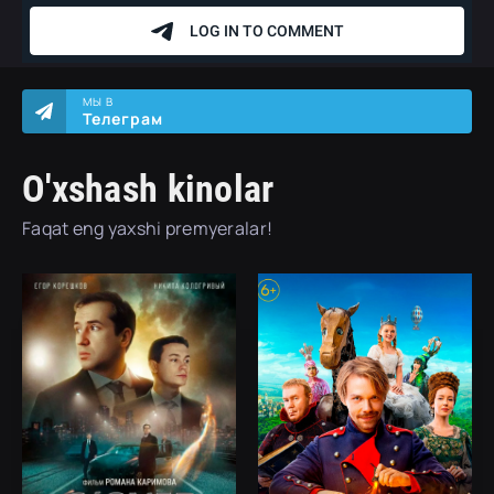
МЫ В
Телеграм
O'xshash kinolar
Faqat eng yaxshi premyeralar!