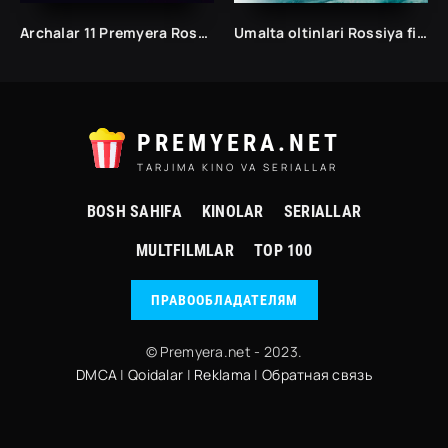
Archalar 11 Premyera Rossiya filmi Uzbek tilida O'zbekcha 2025 tarjima kino Full HD skachat
Umalta oltinlari Rossiya filmi Uzbek tilida O'zbekcha 2024 tarjima kino Full HD
PREMYERA.NET
TARJIMA KINO VA SERIALLAR
BOSH SAHIFA
KINOLAR
SERIALLAR
MULTFILMLAR
TOP 100
ПРАВООБЛАДАТЕЛЯМ
© Premyera.net - 2023.
DMCA
|
Qoidalar
|
Reklama
|
Обратная связь