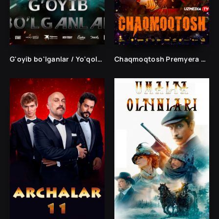
G'oyib bo'lganlar / Yo'qolganlar / Yo'qotilgan Rossiya filmi Uzbek tilida 2024 tarjima kino HD
Chaqmoqtosh Premyera Rossiya filmi Uzbek tilida O'zbekcha 2024 tarjima kino HD skachat