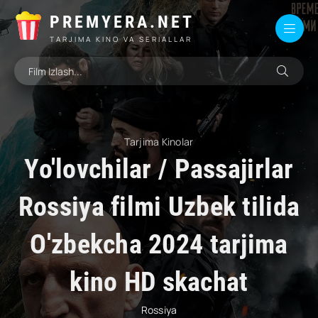
PREMYERA.NET
TARJIMA KINO VA SERIALLAR
Tarjima Kinolar
Yo'lovchilar / Passajirlar
Rossiya filmi Uzbek tilida
O'zbekcha 2024 tarjima
kino HD skachat
Rossiya