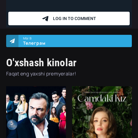
МЫ В
Телеграм
O'xshash kinolar
Faqat eng yaxshi premyeralar!