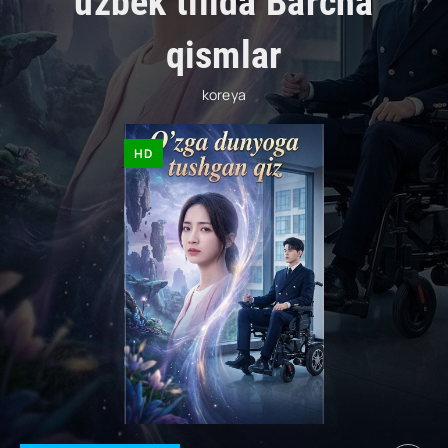
uzbek tilida Barcha
qismlar
koreya
HD