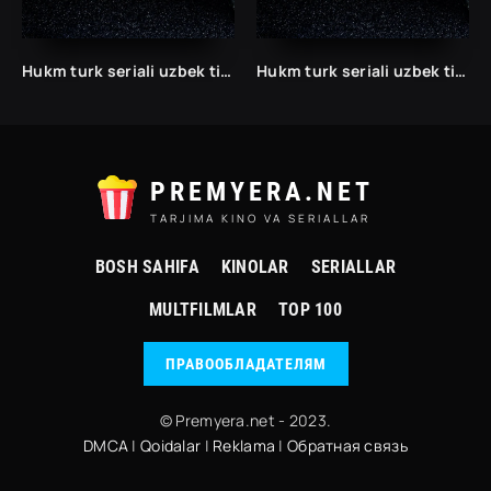
Hukm turk seriali uzbek tilida /Хукм турк сериали ўзбек тилида/ 203. 204. 205. 206. 207. 208. 209. 210. 211. 212. 213. 214. 215 barcha qismlari.
Hukm turk seriali uzbek tilida /Хукм турк сериали ўзбек тилида/ 203. 204. 205. 206. 207. 208. 209. 210. 211. 212. 213. 214. 215 barcha qismlari.
PREMYERA.NET
TARJIMA KINO VA SERIALLAR
BOSH SAHIFA
KINOLAR
SERIALLAR
MULTFILMLAR
TOP 100
ПРАВООБЛАДАТЕЛЯМ
© Premyera.net - 2023.
DMCA
|
Qoidalar
|
Reklama
|
Обратная связь