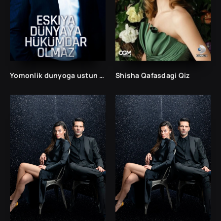
Yomonlik dunyoga ustun bo'lolmas uzbek tilida 1. 10. 20. 30. 40. 50. 60. 70. 80. 90. 100. 150. 200 Barcha qismlar ozbek tilida tarjima serial
Shisha Qafasdagi Qiz