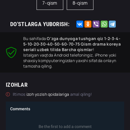
7-qism
8-qism
DO'STLARGA YUBORISH:
Bu sahifada
O'zga dunyoga tushgan qiz 1-2-3-4-
5-10-20-30-40-50-60-70-75 Qism drama koreya
seriali uzbek tilida Barcha qismlar
!
Istalgan vaqtda Android telefoningiz, iPhone yoki
shaxsiy kompyuteringizdan yaxshi sifatda onlayn
tamosha qiling.
IZOHLAR
Iltimos
izoh yozish qoidalariga
amal qiling!