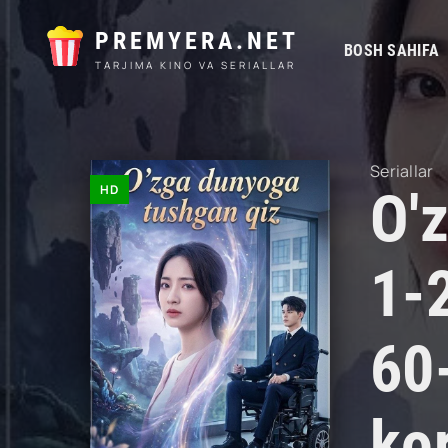
PREMYERA.NET
BOSH SAHIFA
TARJIMA KINO VA SERIALLAR
Seriallar
HD
O'
1-
60
kor