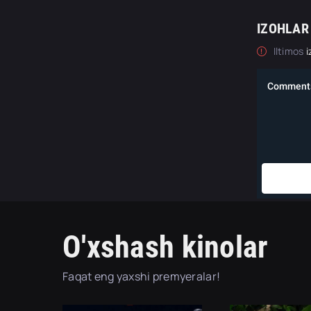
IZOHLAR
Iltimos
i
O'xshash kinolar
Faqat eng yaxshi premyeralar!