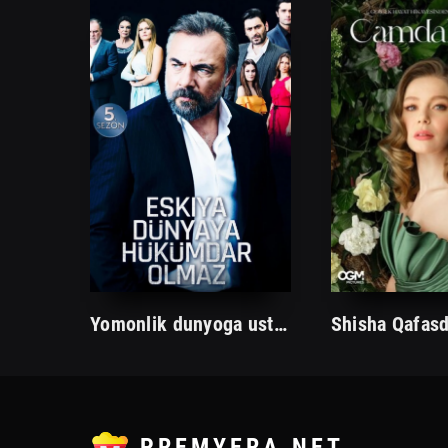
Yomonlik dunyoga ustun bo'lolmas uzbek tilida 1. 10. 20. 30. 40. 50. 60. 70. 80. 90. 100. 150. 200 Barcha qismlar ozbek tilida tarjima serial
Shisha Qafasd
PREMYERA.NET