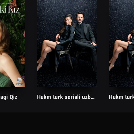
agi Qiz
Hukm turk seriali uzbek tilida /Хукм турк сериали ўзбек тилида/ 203. 204. 205. 206. 207. 208. 209. 210. 211. 212. 213. 214. 215 barcha qismlari.