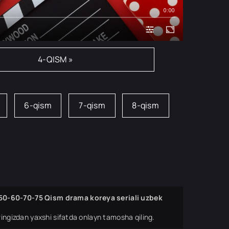
0:00
4-QISM »
6-qism
7-qism
8-qism
50-60-70-75 Qism drama koreya seriali uzbek
ingizdan yaxshi sifatda onlayn tamosha qiling.