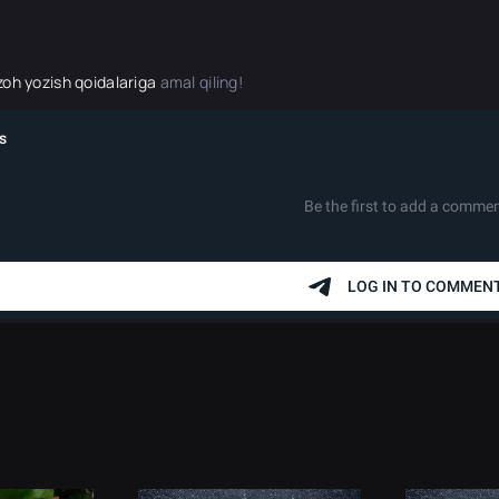
zoh yozish qoidalariga
amal qiling!