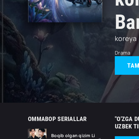
Ba
koreya
Drama
TAM
OMMABOP SERIALLAR
"O'ZGA D
UZBEK T
Boqib olgan qizim Li