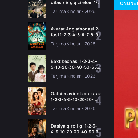
oilasining qizi ekan 1-
ONLINE 
2-3-4-5-10-20-30-50-
Tarjima Kinolar - 2026
70-80 Qism drama
koreya seriali uzbek
tilida Barcha qismlar
Avatar Ang afsonasi 2-
2026 HD skachat
fasl 1-2-3-4-5-6-7-8-9-
10-11 Qism serial
Tarjima Kinolar - 2026
Barcha qismlari Uzbek
tilida 2026 HD
Baxt kechasi 1-2-3-4-
5-10-20-30-40-50-65
Qism drama koreya
Tarjima Kinolar - 2026
seriali uzbek tilida
Barcha qismlar 2026
HD skachat
Qalbim asir etkan istak
1-2-3-4-5-10-20-30-
50-60-70-80-90 Qism
Tarjima Kinolar - 2026
drama koreya seriali
uzbek tilida Barcha
qismlar 2026 HD
Dasiya qirolligi 1-2-3-
skachat
4-5-10-20-30-40-50-70
Qism drama koreya