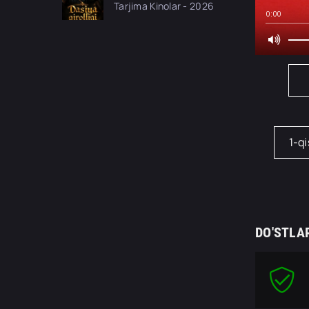
Tarjima Kinolar - 2026
seriali uzbek tilida
0:00
Barcha qismlar 2026
HD skachat
1-q
DO'STLA