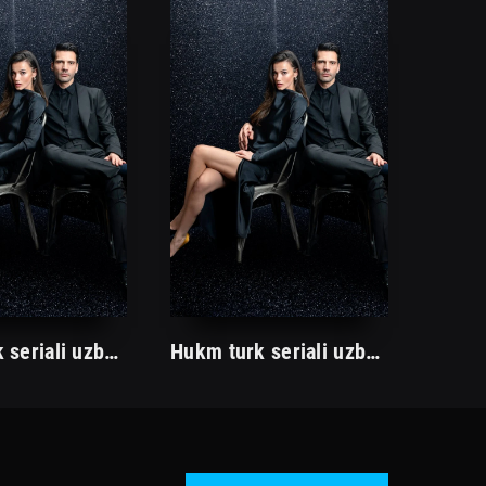
Hukm turk seriali uzbek tilida /Хукм турк сериали ўзбек тилида/ 203. 204. 205. 206. 207. 208. 209. 210. 211. 212. 213. 214. 215 barcha qismlari.
Hukm turk seriali uzbek tilida /Хукм турк сериали ўзбек тилида/ 203. 204. 205. 206. 207. 208. 209. 210. 211. 212. 213. 214. 215 barcha qismlari.