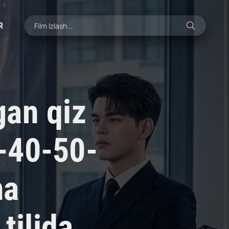
R
gan qiz
-40-50-
ma
tilida