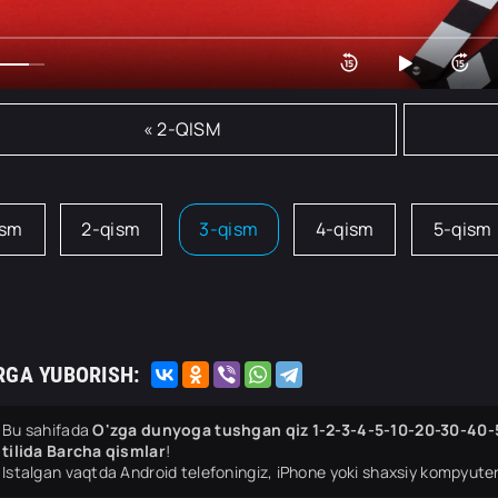
« 2-QISM
ism
2-qism
3-qism
4-qism
5-qism
RGA YUBORISH:
Bu sahifada
O'zga dunyoga tushgan qiz 1-2-3-4-5-10-20-30-40-
tilida Barcha qismlar
!
Istalgan vaqtda Android telefoningiz, iPhone yoki shaxsiy kompyuter