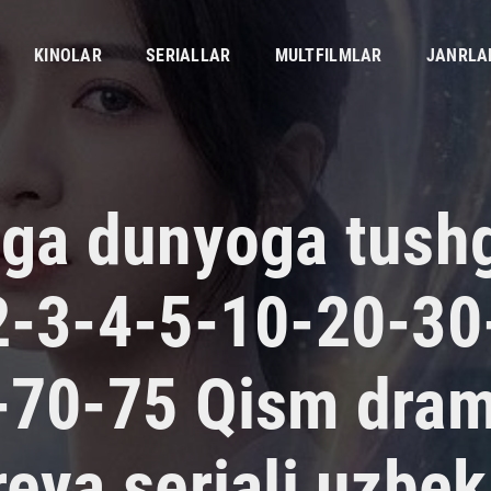
KINOLAR
SERIALLAR
MULTFILMLAR
JANRLA
zga dunyoga tush
2-3-4-5-10-20-30
-70-75 Qism dra
eya seriali uzbek 