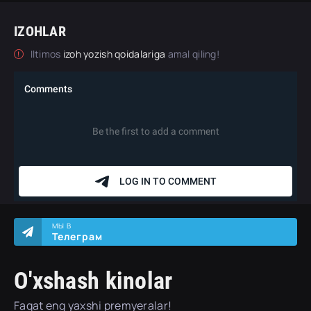
IZOHLAR
Iltimos
izoh yozish qoidalariga
amal qiling!
МЫ В
Телеграм
O'xshash kinolar
Faqat eng yaxshi premyeralar!