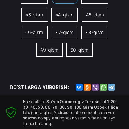
43-qism
44-qism
45-qism
46-qism
47-qism
48-qism
49-qism
50-qism
DO'STLARGA YUBORISH:
Bu sahifada
So'yla Qoradengiz Turk serial 1. 20.
30. 40. 50. 60. 70. 80. 90. 100 Qism Uzbek tilida
!
Istalgan vaqtda Android telefoningiz, iPhone yoki
shaxsiy kompyuteringizdan yaxshi sifatda onlayn
tamosha qiling.