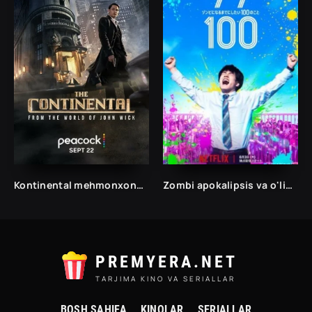
Kontinental mehmonxonasi 1. 2. 3. 4. 5. 6. 7. 8. 9. 10. 11. 12. 13. 14. 15 Qism Uzbek tilida yangi Serial Barcha qismlari To'liq
Zombi apokalipsis va o'limdan oldin 100 ta narsa ro'yxati Uzbek O'zbek tilida 2023 Ujis kino skachat
PREMYERA.NET
TARJIMA KINO VA SERIALLAR
BOSH SAHIFA
KINOLAR
SERIALLAR