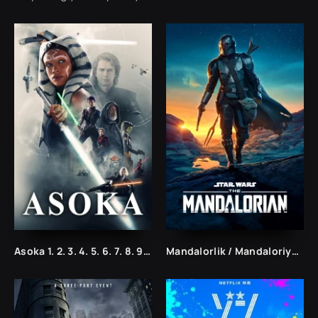
Asoka 1. 2. 3. 4. 5. 6. 7. 8. 9. 10. 11. 12. 13. 14. 15 Qism Uzbek tilida Tarjima serial
Mandalorlik / Mandaloriyalik Serial 1. 2. 3. 4. 5. 6. 7. 8. 9. 10. 11. 12. 13. 14. 15 Qism Uzbek tilida Tarjima Seriyal Barcha qismlari