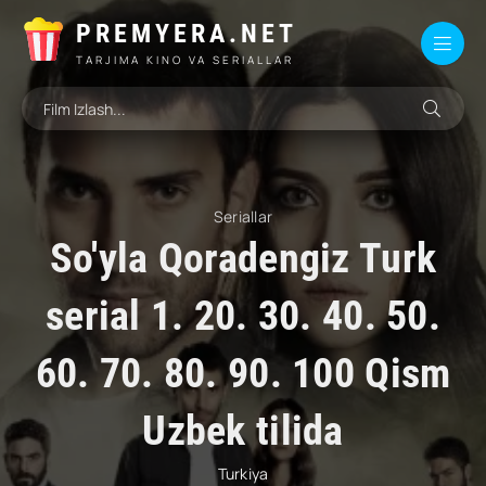
PREMYERA.NET
TARJIMA KINO VA SERIALLAR
Seriallar
So'yla Qoradengiz Turk
serial 1. 20. 30. 40. 50.
60. 70. 80. 90. 100 Qism
Uzbek tilida
Turkiya