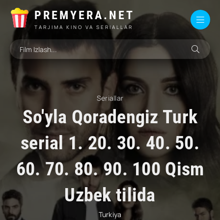
PREMYERA.NET
TARJIMA KINO VA SERIALLAR
Seriallar
So'yla Qoradengiz Turk
serial 1. 20. 30. 40. 50.
60. 70. 80. 90. 100 Qism
Uzbek tilida
Turkiya