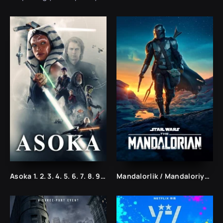
Asoka 1. 2. 3. 4. 5. 6. 7. 8. 9. 10. 11. 12. 13. 14. 15 Qism Uzbek tilida Tarjima serial
Mandalorlik / Mandaloriyalik Serial 1. 2. 3. 4. 5. 6. 7. 8. 9. 10. 11. 12. 13. 14. 15 Qism Uzbek tilida Tarjima Seriyal Barcha qismlari