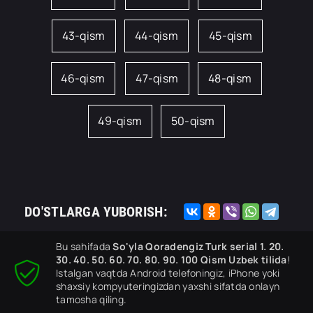
43-qism
44-qism
45-qism
46-qism
47-qism
48-qism
49-qism
50-qism
DO'STLARGA YUBORISH:
Bu sahifada
So'yla Qoradengiz Turk serial 1. 20.
30. 40. 50. 60. 70. 80. 90. 100 Qism Uzbek tilida
!
Istalgan vaqtda Android telefoningiz, iPhone yoki
shaxsiy kompyuteringizdan yaxshi sifatda onlayn
tamosha qiling.