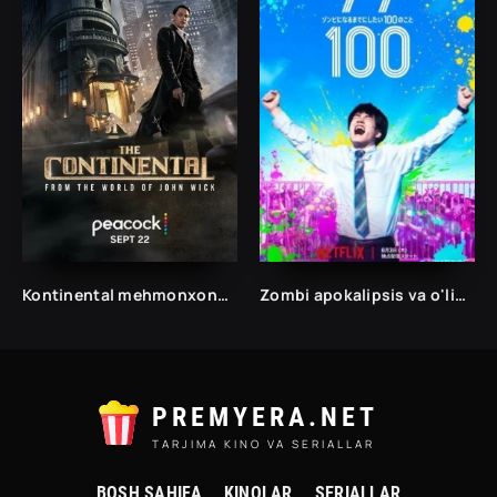
Kontinental mehmonxonasi 1. 2. 3. 4. 5. 6. 7. 8. 9. 10. 11. 12. 13. 14. 15 Qism Uzbek tilida yangi Serial Barcha qismlari To'liq
Zombi apokalipsis va o'limdan oldin 100 ta narsa ro'yxati Uzbek O'zbek tilida 2023 Ujis kino skachat
PREMYERA.NET
TARJIMA KINO VA SERIALLAR
BOSH SAHIFA
KINOLAR
SERIALLAR