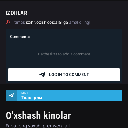
IZOHLAR
Iltimos
izoh yozish qoidalariga
amal qiling!
МЫ В
Телеграм
O'xshash kinolar
Faqat eng yaxshi premyeralar!