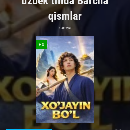
uzbek tilida Barcha
qismlar
koreya
HD