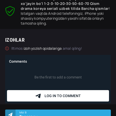
xo'jayin bo'l 1-2-3-10-20-30-50-60-70 Qism
drama koreya seriali uzbek tilida Barcha qismlar
!
Istalgan vaqtda Android telefoningiz, iPhone yoki
shaxsiy kompyuteringizdan yaxshi sifatda onlayn
tamosha qiling.
IZOHLAR
Iltimos
izoh yozish qoidalariga
amal qiling!
МЫ В