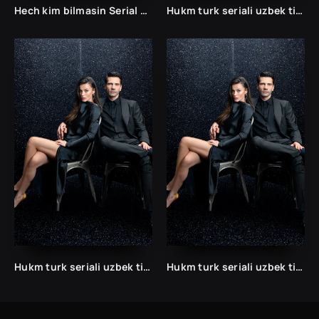
Hech kim bilmasin Serial Uzbek tilida Хеч ким билмасин Сериал Узбек
Hukm turk seriali uzbek tilida /Хукм турк сериали ўзбек тилида/ 203. 204. 205. 206. 207. 208. 209. 210. 211. 212. 213. 214. 215 barcha qismlari.
Hukm turk seriali uzbek tilida /Хукм турк сериали ўзбек тилида/ 203. 204. 205. 206. 207. 208. 209. 210. 211. 212. 213. 214. 215 barcha qismlari.
Hukm turk seriali uzbek tilida /Хукм турк сериали ўзбек тилида/ 203. 204. 205. 206. 207. 208. 209. 210. 211. 212. 213. 214. 215 barcha qismlari.