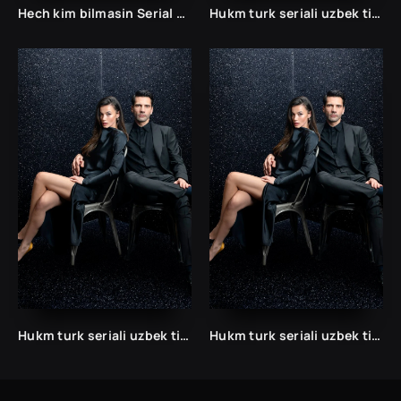
Hech kim bilmasin Serial Uzbek tilida Хеч ким билмасин Сериал Узбек
Hukm turk seriali uzbek tilida /Хукм турк сериали ўзбек тилида/ 203. 204. 205. 206. 207. 208. 209. 210. 211. 212. 213. 214. 215 barcha qismlari.
Hukm turk seriali uzbek tilida /Хукм турк сериали ўзбек тилида/ 203. 204. 205. 206. 207. 208. 209. 210. 211. 212. 213. 214. 215 barcha qismlari.
Hukm turk seriali uzbek tilida /Хукм турк сериали ўзбек тилида/ 203. 204. 205. 206. 207. 208. 209. 210. 211. 212. 213. 214. 215 barcha qismlari.