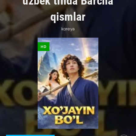
uzbek tilida Barcha
qismlar
koreya
HD