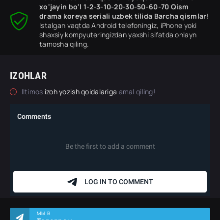
xo'jayin bo'l 1-2-3-10-20-30-50-60-70 Qism
drama koreya seriali uzbek tilida Barcha qismlar
!
Istalgan vaqtda Android telefoningiz, iPhone yoki
shaxsiy kompyuteringizdan yaxshi sifatda onlayn
tamosha qiling.
IZOHLAR
Iltimos
izoh yozish qoidalariga
amal qiling!
МЫ В