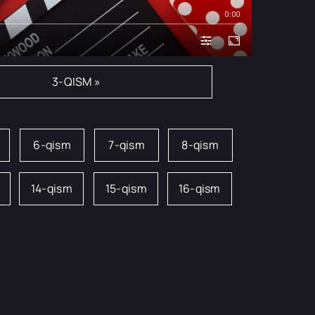
0:00
3-QISM »
6-qism
7-qism
8-qism
14-qism
15-qism
16-qism