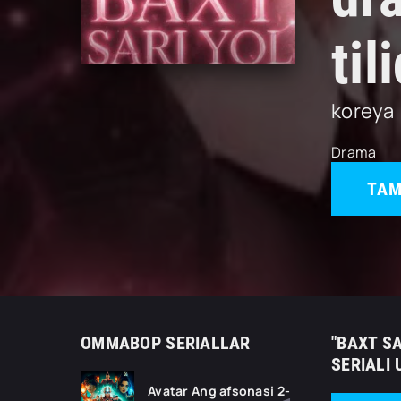
til
koreya
Drama
TAM
OMMABOP SERIALLAR
"BAXT SA
SERIALI
Avatar Ang afsonasi 2-