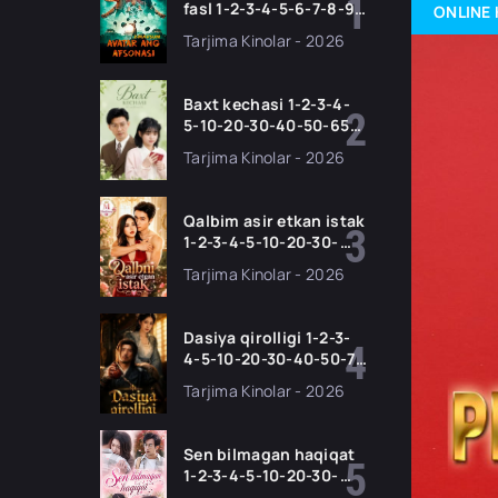
fasl 1-2-3-4-5-6-7-8-9-
ONLINE 
10-11 Qism serial
Tarjima Kinolar - 2026
Barcha qismlari Uzbek
tilida 2026 HD
Baxt kechasi 1-2-3-4-
5-10-20-30-40-50-65
Qism drama koreya
Tarjima Kinolar - 2026
seriali uzbek tilida
Barcha qismlar 2026
HD skachat
Qalbim asir etkan istak
1-2-3-4-5-10-20-30-
50-60-70-80-90 Qism
Tarjima Kinolar - 2026
drama koreya seriali
uzbek tilida Barcha
qismlar 2026 HD
Dasiya qirolligi 1-2-3-
skachat
4-5-10-20-30-40-50-70
Qism drama koreya
Tarjima Kinolar - 2026
seriali uzbek tilida
Barcha qismlar 2026
HD skachat
Sen bilmagan haqiqat
1-2-3-4-5-10-20-30-
50-60-70-80-90 Qism