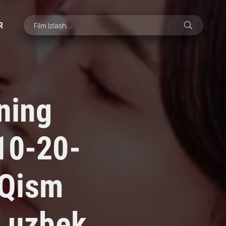
R
ning
10-20-
 Qism
i uzbek