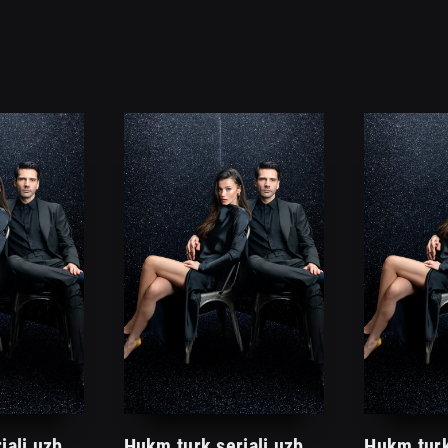
Hukm turk seriali uzbek tilida /Хукм турк сериали ўзбек тилида/ 203. 204. 205. 206. 207. 208. 209. 210. 211. 212. 213. 214. 215 barcha qismlari.
Hukm turk seriali uzbek tilida /Хукм турк сериали ўзбек тилида/ 203. 204. 205. 206. 207. 208. 209. 210. 211. 212. 213. 214. 215 barcha qismlari.