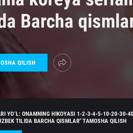
ida Barcha qismla
OSHA QILISH
RI YO‘L: ONAMNING HIKOYASI 1-2-3-4-5-10-20-30-
 UZBEK TILIDA BARCHA QISMLAR" TAMOSHA QILISH