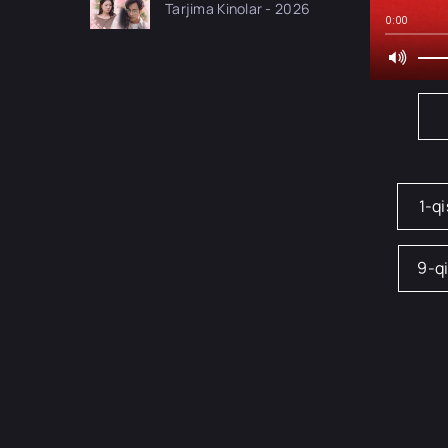
Tarjima Kinolar - 2026
drama koreya seriali
0:00
uzbek tilida Barcha
qismlar 2026 HD
skachat
1-q
9-q