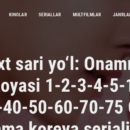
KINOLAR
SERIALLAR
MULTFILMLAR
JANRLA
xt sari yo‘l: Onam
koyasi 1-2-3-4-5-
-40-50-60-70-75
ama koreya serial