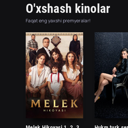
O'xshash kinolar
Faqat eng yaxshi premyeralar!
Melek Hikoyasi 1. 2. 3. 10. 20. 50. 100. 150. 200 qism Turk Seriali Uzbek tilida Barcha Qismlar