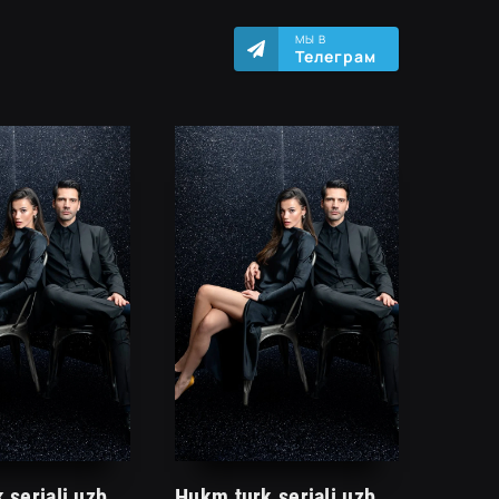
МЫ В
Телеграм
Hukm turk seriali uzbek tilida /Хукм турк сериали ўзбек тилида/ 203. 204. 205. 206. 207. 208. 209. 210. 211. 212. 213. 214. 215 barcha qismlari.
Hukm turk seriali uzbek tilida /Хукм турк сериали ўзбек тилида/ 203. 204. 205. 206. 207. 208. 209. 210. 211. 212. 213. 214. 215 barcha qismlari.