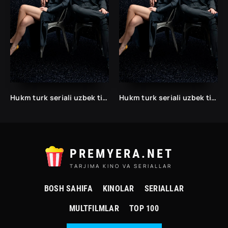
Hukm turk seriali uzbek tilida /Хукм турк сериали ўзбек тилида/ 203. 204. 205. 206. 207. 208. 209. 210. 211. 212. 213. 214. 215 barcha qismlari.
Hukm turk seriali uzbek tilida /Хукм турк сериали ўзбек тилида/ 203. 204. 205. 206. 207. 208. 209. 210. 211. 212. 213. 214. 215 barcha qismlari.
PREMYERA.NET
TARJIMA KINO VA SERIALLAR
BOSH SAHIFA
KINOLAR
SERIALLAR
MULTFILMLAR
TOP 100