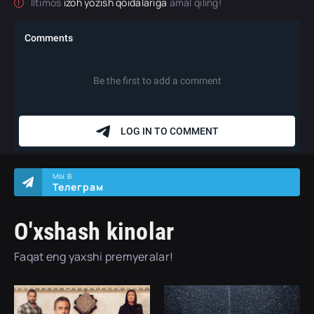
Iltimos
izoh yozish qoidalariga
amal qiling!
МЫ В
Телеграм
O'xshash kinolar
Faqat eng yaxshi premyeralar!