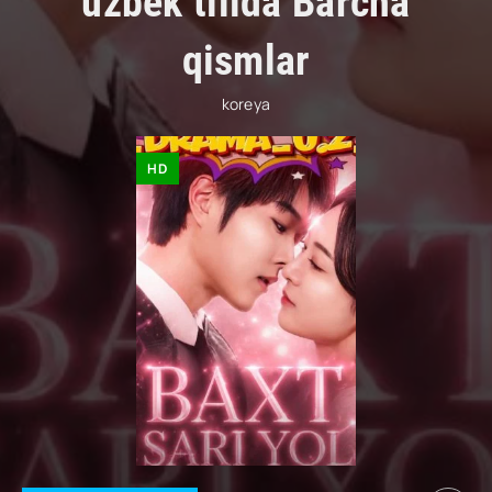
uzbek tilida Barcha
qismlar
koreya
HD