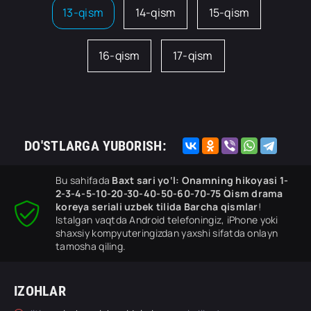
13-qism
14-qism
15-qism
16-qism
17-qism
DO'STLARGA YUBORISH:
Bu sahifada
Baxt sari yo‘l: Onamning hikoyasi 1-
2-3-4-5-10-20-30-40-50-60-70-75 Qism drama
koreya seriali uzbek tilida Barcha qismlar
!
Istalgan vaqtda Android telefoningiz, iPhone yoki
shaxsiy kompyuteringizdan yaxshi sifatda onlayn
tamosha qiling.
IZOHLAR