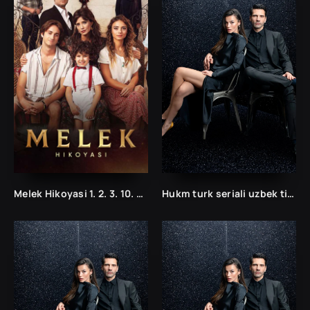
Melek Hikoyasi 1. 2. 3. 10. 20. 50. 100. 150. 200 qism Turk Seriali Uzbek tilida Barcha Qismlar
Hukm turk seriali uzbek tilida /Хукм турк сериали ўзбек тилида/ 203. 204. 205. 206. 207. 208. 209. 210. 211. 212. 213. 214. 215 barcha qismlari.