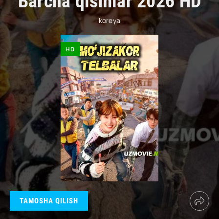
Barcha qismlar 2026 HD
koreya
HD
TAMOSHA QILISH