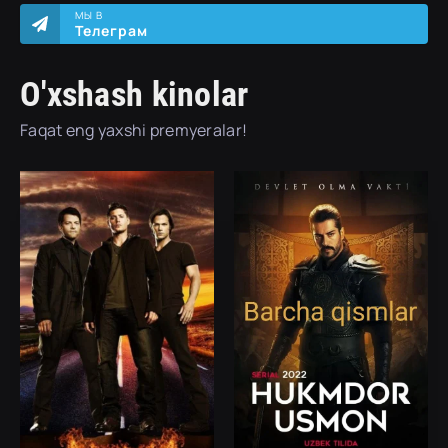
МЫ В
Телеграм
O'xshash kinolar
Faqat eng yaxshi premyeralar!