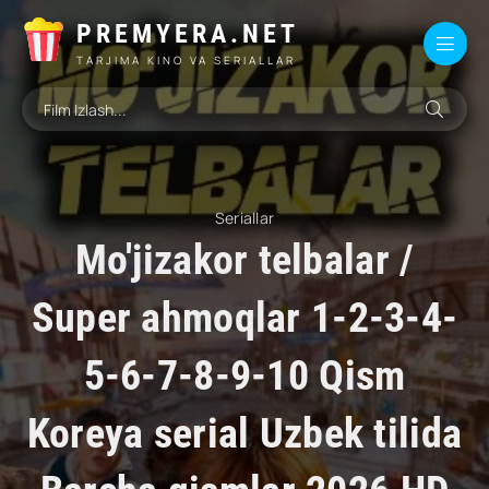
PREMYERA.NET
TARJIMA KINO VA SERIALLAR
Seriallar
Mo'jizakor telbalar /
Super ahmoqlar 1-2-3-4-
5-6-7-8-9-10 Qism
Koreya serial Uzbek tilida