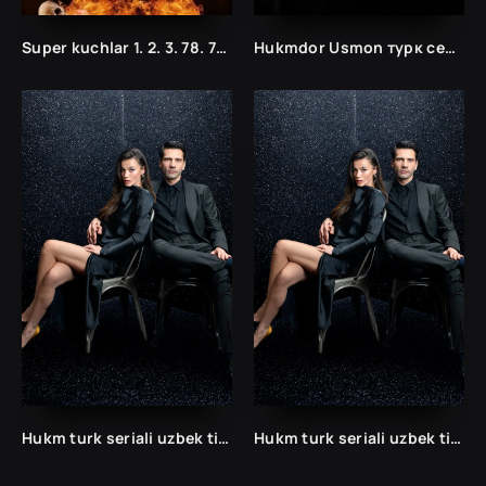
Super kuchlar 1. 2. 3. 78. 79. 80. 81. 82. 83. 84. 85. 86. 87. 88. 89. 90. 91. 92. 93. 94. 95 Qism Uzbek tilida Tarjima Serial
Hukmdor Usmon турк сериали ўзбек тилида барча қисмлар
Hukm turk seriali uzbek tilida /Хукм турк сериали ўзбек тилида/ 203. 204. 205. 206. 207. 208. 209. 210. 211. 212. 213. 214. 215 barcha qismlari.
Hukm turk seriali uzbek tilida /Хукм турк сериали ўзбек тилида/ 203. 204. 205. 206. 207. 208. 209. 210. 211. 212. 213. 214. 215 barcha qismlari.