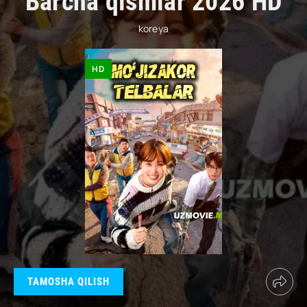
Barcha qismlar 2026 HD
koreya
HD
TAMOSHA QILISH