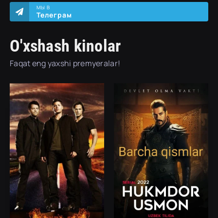
МЫ В
Телеграм
O'xshash kinolar
Faqat eng yaxshi premyeralar!