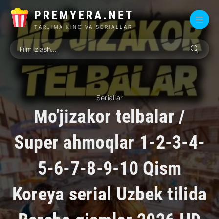
PREMYERA.NET
TARJIMA KINO VA SERIALLAR
Seriallar
Mo'jizakor telbalar /
Super ahmoqlar 1-2-3-4-
5-6-7-8-9-10 Qism
Koreya serial Uzbek tilida