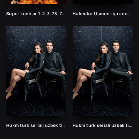
Super kuchlar 1. 2. 3. 78. 79. 80. 81. 82. 83. 84. 85. 86. 87. 88. 89. 90. 91. 92. 93. 94. 95 Qism Uzbek tilida Tarjima Serial
Hukmdor Usmon турк сериали ўзбек тилида барча қисмлар
Hukm turk seriali uzbek tilida /Хукм турк сериали ўзбек тилида/ 203. 204. 205. 206. 207. 208. 209. 210. 211. 212. 213. 214. 215 barcha qismlari.
Hukm turk seriali uzbek tilida /Хукм турк сериали ўзбек тилида/ 203. 204. 205. 206. 207. 208. 209. 210. 211. 212. 213. 214. 215 barcha qismlari.