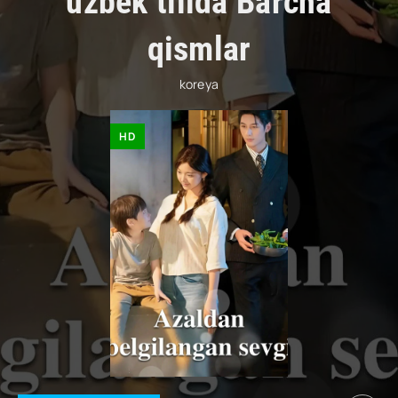
uzbek tilida Barcha
qismlar
koreya
HD