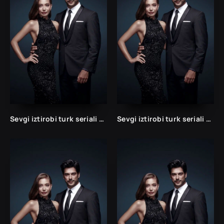
Sevgi iztirobi turk seriali 1 va 2 Fasil Uzbek tilida Barcha qismlar
Sevgi iztirobi turk seriali 1 va 2 Fasil Uzbek tilida Barcha qismlar