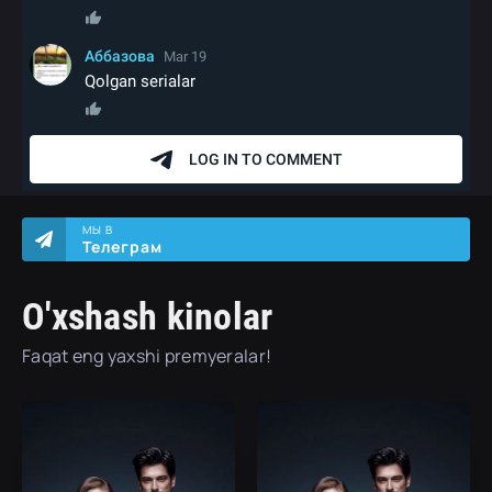
МЫ В
Телеграм
O'xshash kinolar
Faqat eng yaxshi premyeralar!