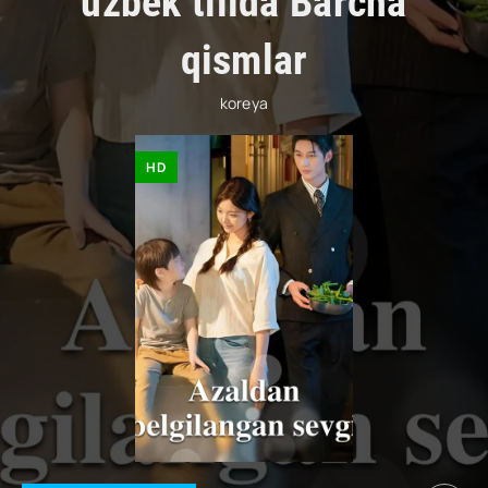
uzbek tilida Barcha
qismlar
koreya
HD