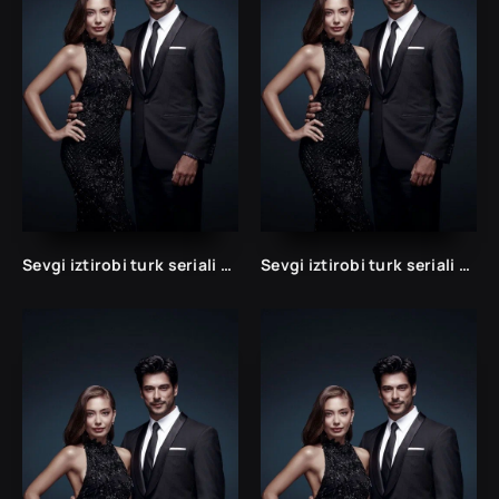
Sevgi iztirobi turk seriali 1 va 2 Fasil Uzbek tilida Barcha qismlar
Sevgi iztirobi turk seriali 1 va 2 Fasil Uzbek tilida Barcha qismlar