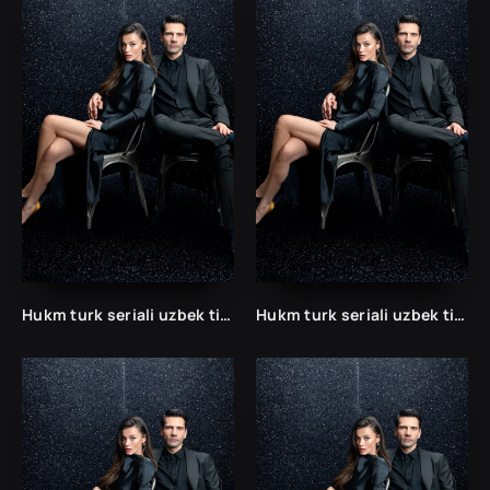
Hukm turk seriali uzbek tilida /Хукм турк сериали ўзбек тилида/ 203. 204. 205. 206. 207. 208. 209. 210. 211. 212. 213. 214. 215 barcha qismlari.
Hukm turk seriali uzbek tilida /Хукм турк сериали ўзбек тилида/ 203. 204. 205. 206. 207. 208. 209. 210. 211. 212. 213. 214. 215 barcha qismlari.