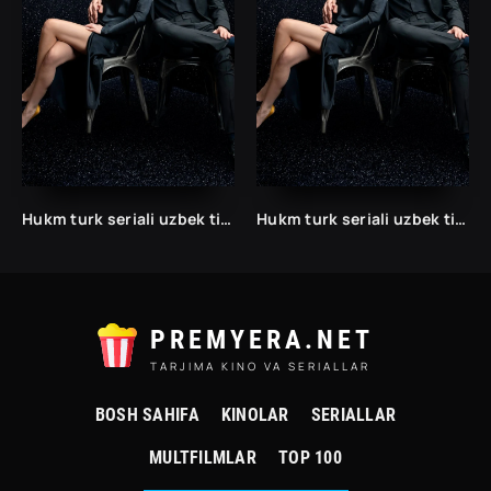
Hukm turk seriali uzbek tilida /Хукм турк сериали ўзбек тилида/ 203. 204. 205. 206. 207. 208. 209. 210. 211. 212. 213. 214. 215 barcha qismlari.
Hukm turk seriali uzbek tilida /Хукм турк сериали ўзбек тилида/ 203. 204. 205. 206. 207. 208. 209. 210. 211. 212. 213. 214. 215 barcha qismlari.
PREMYERA.NET
TARJIMA KINO VA SERIALLAR
BOSH SAHIFA
KINOLAR
SERIALLAR
MULTFILMLAR
TOP 100