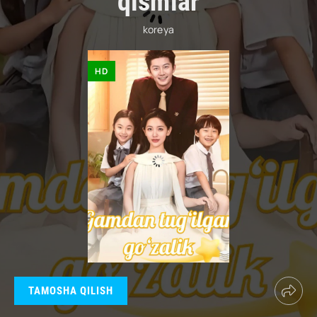
qismlar
koreya
HD
TAMOSHA QILISH