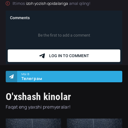
Iltimos
izoh yozish qoidalariga
amal qiling!
МЫ В
Телеграм
O'xshash kinolar
Faqat eng yaxshi premyeralar!