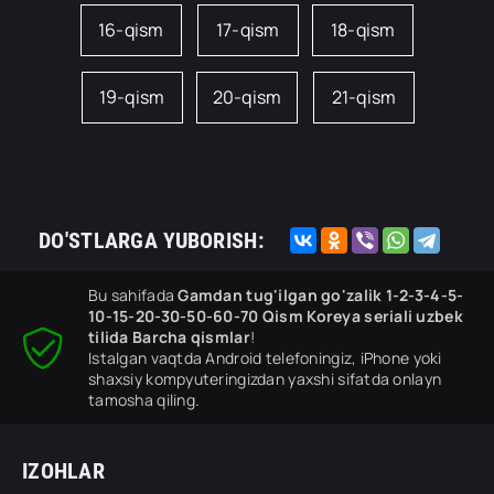
16-qism
17-qism
18-qism
19-qism
20-qism
21-qism
DO'STLARGA YUBORISH:
Bu sahifada
Gamdan tug'ilgan go'zalik 1-2-3-4-5-
10-15-20-30-50-60-70 Qism Koreya seriali uzbek
tilida Barcha qismlar
!
Istalgan vaqtda Android telefoningiz, iPhone yoki
shaxsiy kompyuteringizdan yaxshi sifatda onlayn
tamosha qiling.
IZOHLAR