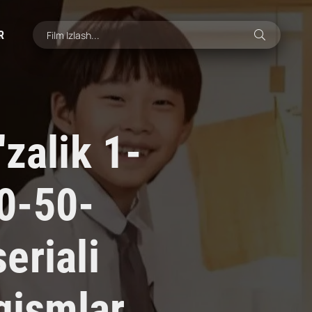
R
zalik 1-
0-50-
eriali
qismlar