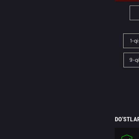
1-q
9-q
DO'STLA