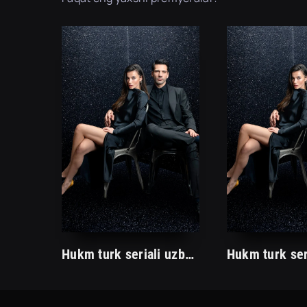
Hukm turk seriali uzbek tilida /Хукм турк сериали ўзбек тилида/ 203. 204. 205. 206. 207. 208. 209. 210. 211. 212. 213. 214. 215 barcha qismlari.