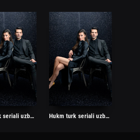
Hukm turk seriali uzbek tilida /Хукм турк сериали ўзбек тилида/ 203. 204. 205. 206. 207. 208. 209. 210. 211. 212. 213. 214. 215 barcha qismlari.
Hukm turk seriali uzbek tilida /Хукм турк сериали ўзбек тилида/ 203. 204. 205. 206. 207. 208. 209. 210. 211. 212. 213. 214. 215 barcha qismlari.