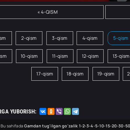
« 4-QISM
ism
2-qism
3-qism
4-qism
5-qism
ism
10-qism
11-qism
12-qism
13-qism
17-qism
18-qism
19-qism
2
RGA YUBORISH:
Bu sahifada
Gamdan tug'ilgan go'zalik 1-2-3-4-5-10-15-20-30-50