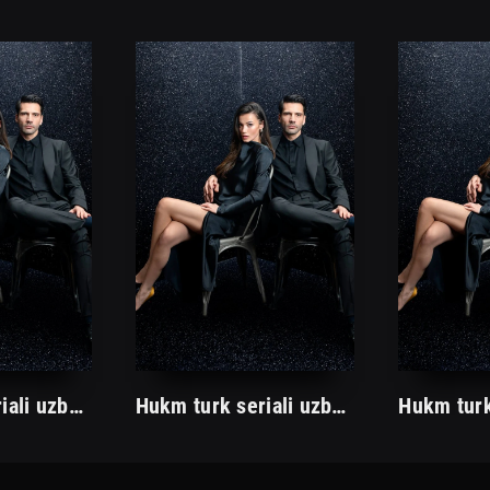
Hukm turk seriali uzbek tilida /Хукм турк сериали ўзбек тилида/ 203. 204. 205. 206. 207. 208. 209. 210. 211. 212. 213. 214. 215 barcha qismlari.
Hukm turk seriali uzbek tilida /Хукм турк сериали ўзбек тилида/ 203. 204. 205. 206. 207. 208. 209. 210. 211. 212. 213. 214. 215 barcha qismlari.