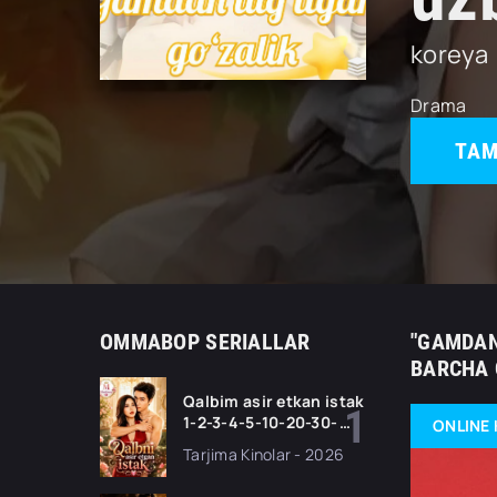
koreya
Drama
TAM
OMMABOP SERIALLAR
"GAMDAN 
BARCHA 
Qalbim asir etkan istak
1-2-3-4-5-10-20-30-
ONLINE 
50-60-70-80-90 Qism
Tarjima Kinolar - 2026
drama koreya seriali
uzbek tilida Barcha