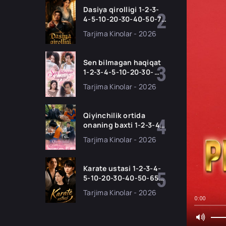
qismlar 2026 HD
Dasiya qirolligi 1-2-3-
skachat
4-5-10-20-30-40-50-70
Qism drama koreya
Tarjima Kinolar - 2026
seriali uzbek tilida
Barcha qismlar 2026
HD skachat
Sen bilmagan haqiqat
1-2-3-4-5-10-20-30-
50-60-70-80-90 Qism
Tarjima Kinolar - 2026
drama koreya seriali
uzbek tilida Barcha
qismlar 2026 HD
Qiyinchilik ortida
skachat
onaning baxti 1-2-3-4-
5-10-20-30-40-50-65
Tarjima Kinolar - 2026
Qism drama koreya
seriali uzbek tilida
Barcha qismlar 2026
Karate ustasi 1-2-3-4-
HD skachat
5-10-20-30-40-50-65
Qism drama koreya
Tarjima Kinolar - 2026
seriali uzbek tilida
0:00
Barcha qismlar 2026
HD skachat