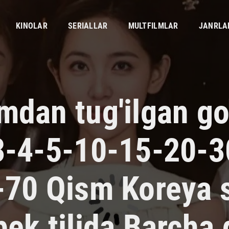
KINOLAR
SERIALLAR
MULTFILMLAR
JANRLA
mdan tug'ilgan go'
3-4-5-10-15-20-3
-70 Qism Koreya s
bek tilida Barcha 