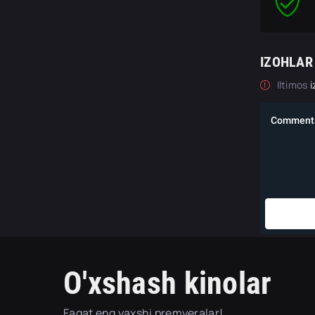
IZOHLAR
Iltimos
i
O'xshash kinolar
Faqat eng yaxshi premyeralar!