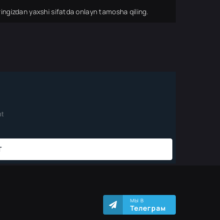
ingizdan yaxshi sifatda onlayn tamosha qiling.
МЫ В
Телеграм