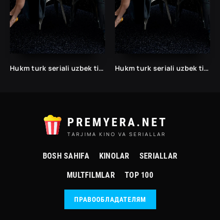
Hukm turk seriali uzbek tilida /Хукм турк сериали ўзбек тилида/ 203. 204. 205. 206. 207. 208. 209. 210. 211. 212. 213. 214. 215 barcha qismlari.
Hukm turk seriali uzbek tilida /Хукм турк сериали ўзбек тилида/ 203. 204. 205. 206. 207. 208. 209. 210. 211. 212. 213. 214. 215 barcha qismlari.
PREMYERA.NET
TARJIMA KINO VA SERIALLAR
BOSH SAHIFA
KINOLAR
SERIALLAR
MULTFILMLAR
TOP 100
ПРАВООБЛАДАТЕЛЯМ