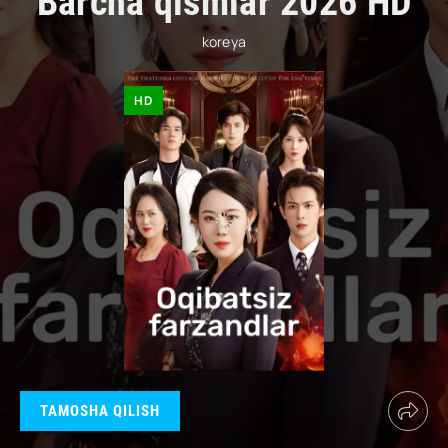
Barcha qismlar 2026 HD
koreya
HD
TAMOSHA QILISH