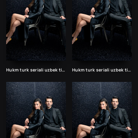
Hukm turk seriali uzbek tilida /Хукм турк сериали ўзбек тилида/ 203. 204. 205. 206. 207. 208. 209. 210. 211. 212. 213. 214. 215 barcha qismlari.
Hukm turk seriali uzbek tilida /Хукм турк сериали ўзбек тилида/ 203. 204. 205. 206. 207. 208. 209. 210. 211. 212. 213. 214. 215 barcha qismlari.