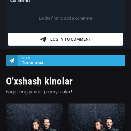
МЫ В
Телеграм
O'xshash kinolar
Faqat eng yaxshi premyeralar!