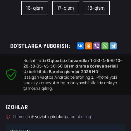
16-qism
17-qism
18-qism
DO'STLARGA YUBORISH:
Bu sahifada
Oqibatsiz farzandlar 1-2-3-4-5-6-10-
20-30-35-45-50-60 Qism drama koreya seriali
Uzbek tilida Barcha qismlar 2026 HD
!
Istalgan vaqtda Android telefoningiz, iPhone yoki
shaxsiy kompyuteringizdan yaxshi sifatda onlayn
tamosha qiling.
IZOHLAR
Iltimos
izoh yozish qoidalariga
amal qiling!