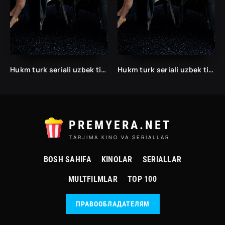
Hukm turk seriali uzbek tilida /Хукм турк сериали ўзбек тилида/ 203. 204. 205. 206. 207. 208. 209. 210. 211. 212. 213. 214. 215 barcha qismlari.
Hukm turk seriali uzbek tilida /Хукм турк сериали ўзбек тилида/ 203. 204. 205. 206. 207. 208. 209. 210. 211. 212. 213. 214. 215 barcha qismlari.
PREMYERA.NET
TARJIMA KINO VA SERIALLAR
BOSH SAHIFA
KINOLAR
SERIALLAR
MULTFILMLAR
TOP 100
ПРАВООБЛАДАТЕЛЯМ