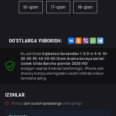
16-qism
17-qism
18-qism
DO'STLARGA YUBORISH:
Bu sahifada
Oqibatsiz farzandlar 1-2-3-4-5-6-10-
20-30-35-45-50-60 Qism drama koreya seriali
Uzbek tilida Barcha qismlar 2026 HD
!
Istalgan vaqtda Android telefoningiz, iPhone yoki
shaxsiy kompyuteringizdan yaxshi sifatda onlayn
tamosha qiling.
IZOHLAR
Iltimos
izoh yozish qoidalariga
amal qiling!