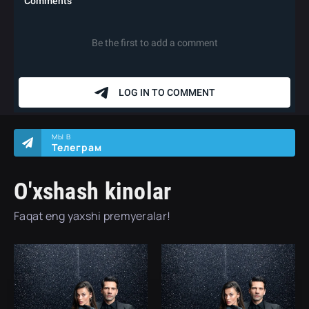
МЫ В
Телеграм
O'xshash kinolar
Faqat eng yaxshi premyeralar!