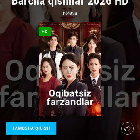
Barcha qismlar 2026 HD
koreya
HD
TAMOSHA QILISH