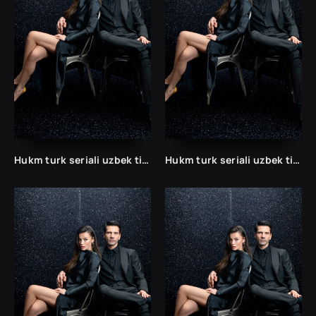
Hukm turk seriali uzbek tilida /Хукм турк сериали ўзбек тилида/ 203. 204. 205. 206. 207. 208. 209. 210. 211. 212. 213. 214. 215 barcha qismlari.
Hukm turk seriali uzbek tilida /Хукм турк сериали ўзбек тилида/ 203. 204. 205. 206. 207. 208. 209. 210. 211. 212. 213. 214. 215 barcha qismlari.