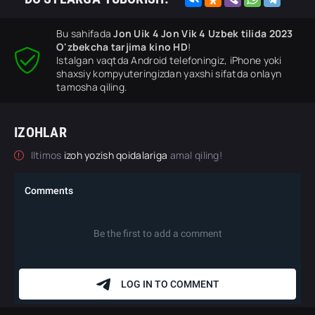
Bu sahifada
Jon Uik 4 Jon Vik 4 Uzbek tilida 2023
O'zbekcha tarjima kino HD
!
Istalgan vaqtda Android telefoningiz, iPhone yoki
shaxsiy kompyuteringizdan yaxshi sifatda onlayn
tamosha qiling.
IZOHLAR
Iltimos
izoh yozish qoidalariga
amal qiling!