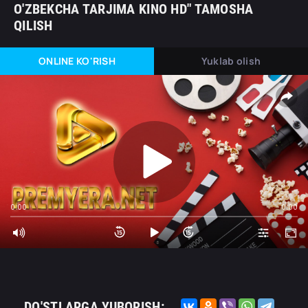
O'ZBEKCHA TARJIMA KINO HD" TAMOSHA
QILISH
ONLINE KO'RISH
Yuklab olish
0:00
0:00
DO'STLARGA YUBORISH: