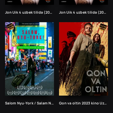
Jon Uik 4 uzbek tilida (2023)
Jon Uik 4 uzbek tilida (2023)
Salom Nyu-York / Salam New York Uzbek tilida o'zbekcha 2013 tarjima kino skachat Salom Nyu-York / Salam New York Uzbek tilida o'zbekcha 2013 tarjima kino skachat Год: 2023
Qon va oltin 2023 kino Uzbek tilida O'zbekcha tarjima kino 720p 1080p HD skachat