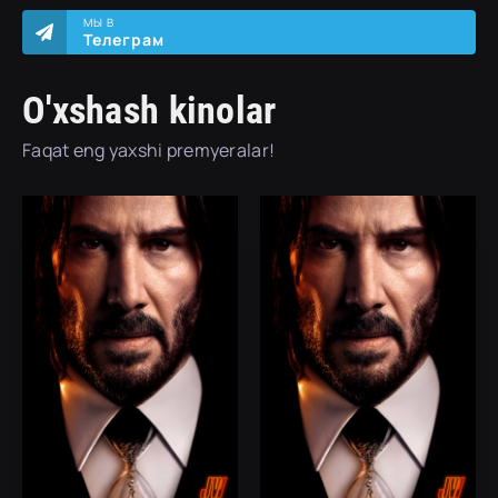
МЫ В
Телеграм
O'xshash kinolar
Faqat eng yaxshi premyeralar!