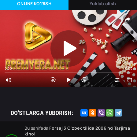
ONLINE KO'RISH
Yuklab olish
0:00
0:00
DO'STLARGA YUBORISH:
Bu sahifada
Forsaj 3 O'zbek tilida 2006 hd Tarjima
kino
!