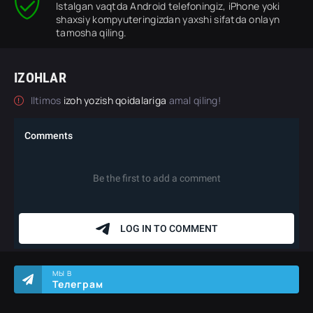
Istalgan vaqtda Android telefoningiz, iPhone yoki
shaxsiy kompyuteringizdan yaxshi sifatda onlayn
tamosha qiling.
IZOHLAR
Iltimos
izoh yozish qoidalariga
amal qiling!
МЫ В
Телеграм