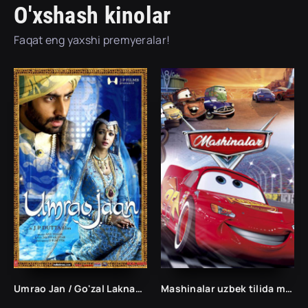
O'xshash kinolar
Faqat eng yaxshi premyeralar!
Umrao Jan / Go'zal Laknau Hind kino Uzbek tilida 2006 tarjima kino O'zbekcha HD skachat
Mashinalar uzbek tilida multfilm 2006 tarjima multfilmlar skachat