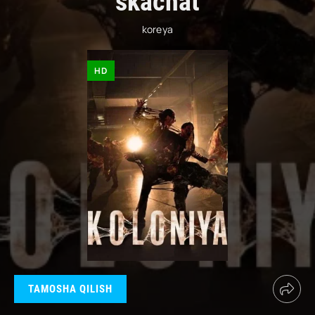
skachat
koreya
HD
TAMOSHA QILISH