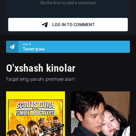
МЫ В
Телеграм
O'xshash kinolar
Faqat eng yaxshi premyeralar!