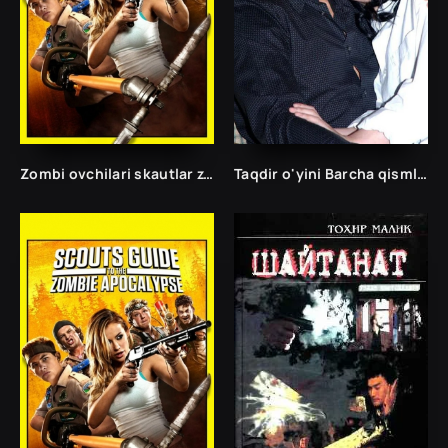
Zombi ovchilari skautlar zombilarga qarshi Ujas
Taqdir o'yini Barcha qismlar