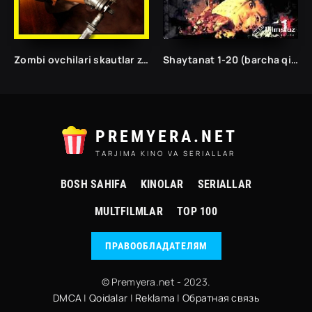
Zombi ovchilari skautlar zombilarga qarshi Ujas
Shaytanat 1-20 (barcha qismlar) ШАЙТАНАТ: КИРОЛЛАР САЛТАНАТИ
PREMYERA.NET
TARJIMA KINO VA SERIALLAR
BOSH SAHIFA
KINOLAR
SERIALLAR
MULTFILMLAR
TOP 100
ПРАВООБЛАДАТЕЛЯМ
© Premyera.net - 2023.
DMCA
|
Qoidalar
|
Reklama
|
Обратная связь