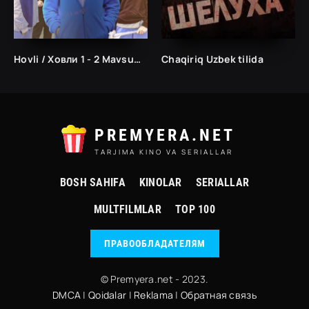
Hovli / Ховли 1 - 2 Mavsum / fasil Turk seriali
Chaqiriq Uzbek tilida
PREMYERA.NET
TARJIMA KINO VA SERIALLAR
BOSH SAHIFA
KINOLAR
SERIALLAR
MULTFILMLAR
TOP 100
ПРАВООБЛАДАТЕЛЯМ
© Premyera.net - 2023.
DMCA
|
Qoidalar
|
Reklama
|
Обратная связь