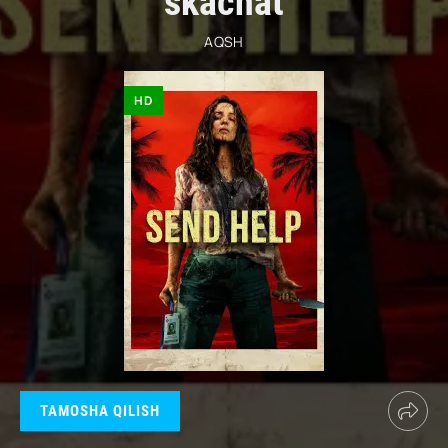
skachat
AQSH
HD
TAMOSHA QILISH