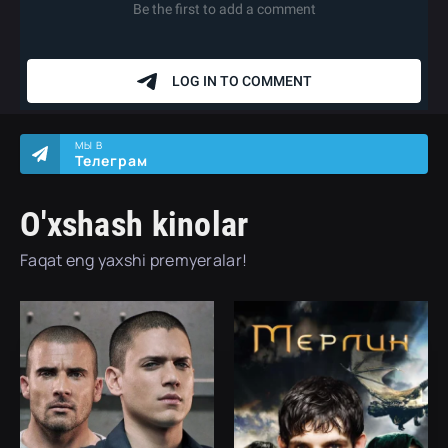
МЫ В
Телеграм
O'xshash kinolar
Faqat eng yaxshi premyeralar!