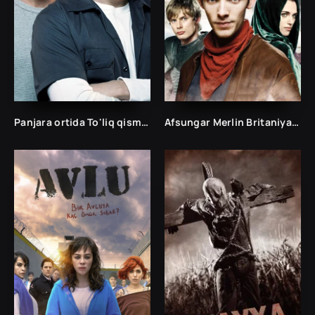
Panjara ortida To'liq qismlar
Afsungar Merlin Britaniya seriali Uzbek tilida tarjima seriali O'zbekcha 2012 skachat