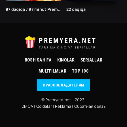
97 daqiqa / 97 minut Premyera 2023 Uzbek tilida O'zbekcha tarjima kino HD
22 daqiqa
PREMYERA.NET
TARJIMA KINO VA SERIALLAR
BOSH SAHIFA
KINOLAR
SERIALLAR
MULTFILMLAR
TOP 100
ПРАВООБЛАДАТЕЛЯМ
© Premyera.net - 2023.
DMCA
|
Qoidalar
|
Reklama
|
Обратная связь