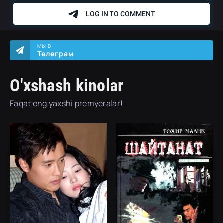
МЫ В
Телеграм
O'xshash kinolar
Faqat eng yaxshi premyeralar!