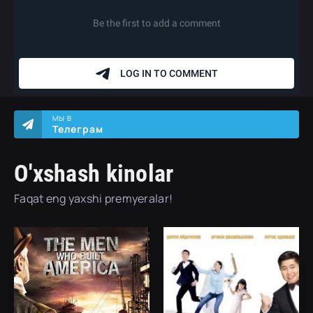
МЫ В
Телеграм
O'xshash kinolar
Faqat eng yaxshi premyeralar!