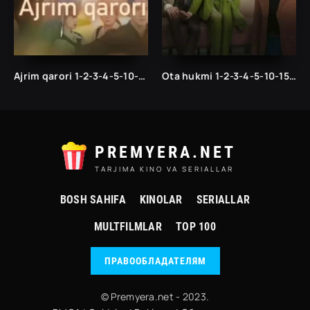
Ajrim qarori 1-2-3-4-5-10-20-30-40-45-50-55-60-65 Qism Koreya seriali drama Uzbek tilida Barcha qismlar 2026 HD skachat
Ota hukmi 1-2-3-4-5-10-15-20-25-30-35-40-45-50-55 Qism drama Uzbek tilida Barcha qismlar 2026 HD skachat
PREMYERA.NET
TARJIMA KINO VA SERIALLAR
BOSH SAHIFA
KINOLAR
SERIALLAR
MULTFILMLAR
TOP 100
ПРАВООБЛАДАТЕЛЯМ
© Premyera.net - 2023.