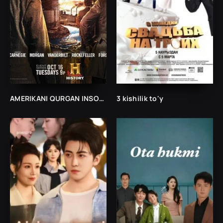
AMERIKANI QURGAN INSONLAR 1, 2, 3, 4, 5, 6, 7, 8 FINAL QISMLAR UZBEK TILIDA
3 kishilik to'y