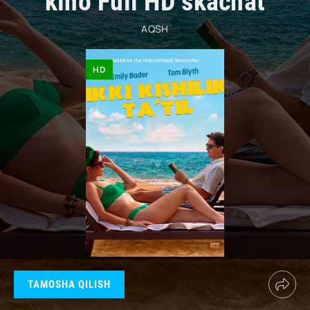
kino Full HD skachat
AQSH
HD
TAMOSHA QILISH