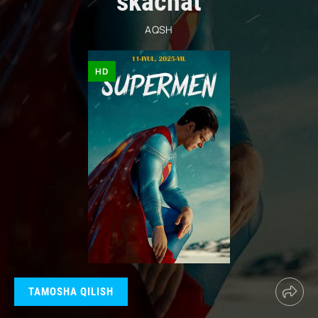
skachat
AQSH
HD
TAMOSHA QILISH