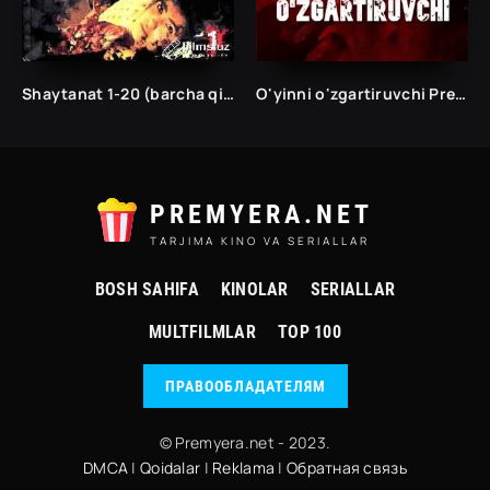
Shaytanat 1-20 (barcha qismlar) ШАЙТАНАТ: КИРОЛЛАР САЛТАНАТИ
O'yinni o'zgartiruvchi Premyera Hind kino Uzbek tilida O'zbekcha 2025 tarjima kino Full HD skachat
PREMYERA.NET
TARJIMA KINO VA SERIALLAR
BOSH SAHIFA
KINOLAR
SERIALLAR
MULTFILMLAR
TOP 100
ПРАВООБЛАДАТЕЛЯМ
© Premyera.net - 2023.
DMCA
|
Qoidalar
|
Reklama
|
Обратная связь