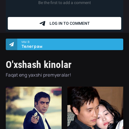
МЫ В
Телеграм
O'xshash kinolar
Faqat eng yaxshi premyeralar!