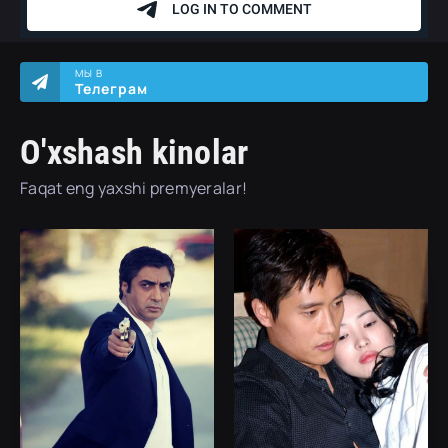
МЫ В
Телеграм
O'xshash kinolar
Faqat eng yaxshi premyeralar!