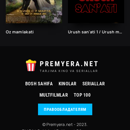
Oz mamlakati
Urush san'ati 1 / Urush maxorati 1 Uzbek tilida O'zbekcha 2000 tarjima kino HD skachat
PREMYERA.NET
TARJIMA KINO VA SERIALLAR
BOSH SAHIFA
KINOLAR
SERIALLAR
MULTFILMLAR
TOP 100
ПРАВООБЛАДАТЕЛЯМ
© Premyera.net - 2023.