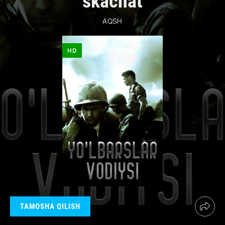
skachat
AQSH
HD
TAMOSHA QILISH