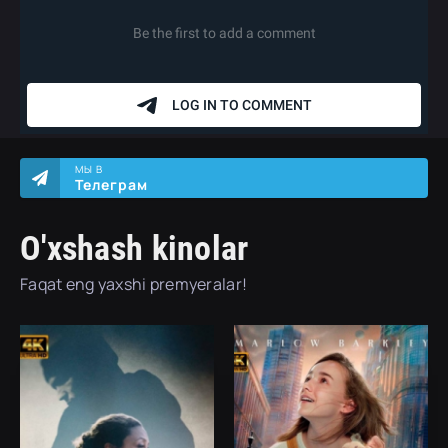
МЫ В
Телеграм
O'xshash kinolar
Faqat eng yaxshi premyeralar!