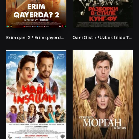
Erim qani 2 / Erim qayerda 2 / Tarix 2 Hind kino Uzbek tilida O'zbekcha 2016 tarjima kino HD skachat
Qani Qistir /Uzbek tilida Tarjima kinolar Ўзбек тилида Таржима кинолар/