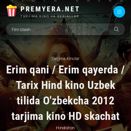
PREMYERA.NET
TARJIMA KINO VA SERIALLAR
Tarjima Kinolar
Erim qani / Erim qayerda /
Tarix Hind kino Uzbek
tilida O'zbekcha 2012
tarjima kino HD skachat
Hindiston