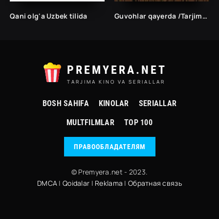
Qani olg'a Uzbek tilida
Guvohlar qayerda /Tarjima kinolar Uzbek tilida Таржима кинолар Ўзбек тилида/
PREMYERA.NET
TARJIMA KINO VA SERIALLAR
BOSH SAHIFA
KINOLAR
SERIALLAR
MULTFILMLAR
TOP 100
ПРАВООБЛАДАТЕЛЯМ
© Premyera.net - 2023.
DMCA
|
Qoidalar
|
Reklama
|
Обратная связь