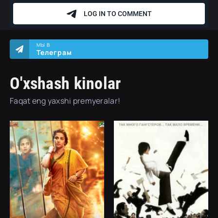
МЫ В
Телеграм
O'xshash kinolar
Faqat eng yaxshi premyeralar!