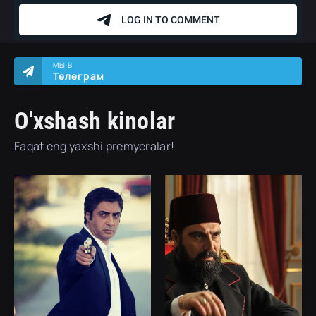
МЫ В
Телеграм
O'xshash kinolar
Faqat eng yaxshi premyeralar!