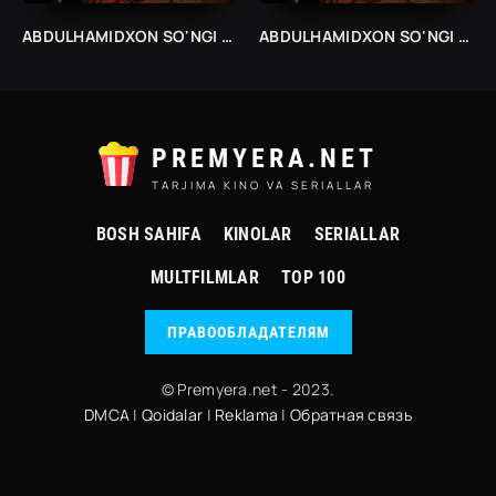
ABDULHAMIDXON SO'NGI IMPERATOR /АБДУХАМИДХОН СЎНГИ ИМПЕРАТОР/ 545, 546, 547, 548, 549, 550, 551 FINAL BARCHA QISMLAR UZBEK TILIDA
ABDULHAMIDXON SO'NGI IMPERATOR /АБДУХАМИДХОН СЎНГИ ИМПЕРАТОР/ 545, 546, 547, 548, 549, 550, 551 FINAL BARCHA QISMLAR UZBEK TILIDA
PREMYERA.NET
TARJIMA KINO VA SERIALLAR
BOSH SAHIFA
KINOLAR
SERIALLAR
MULTFILMLAR
TOP 100
ПРАВООБЛАДАТЕЛЯМ
© Premyera.net - 2023.
DMCA
|
Qoidalar
|
Reklama
|
Обратная связь