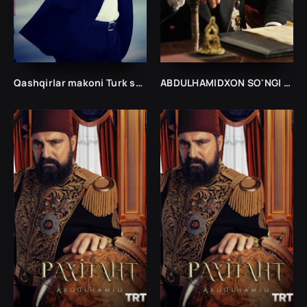
Qashqirlar makoni Turk seriali
ABDULHAMIDXON SO'NGI IMPERATOR /АБДУХАМИДХОН СЎНГИ ИМПЕРАТОР/ 545, 546, 547, 548, 549, 550, 551 FINAL BARCHA QISMLAR UZBEK TILIDA